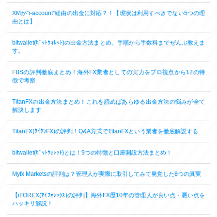
XMが”i-account”経由の出金に対応？！【現状は利用すべきでない5つの理
由とは】
bitwallet(ﾋﾞｯﾄｳｫﾚｯﾄ)の出金方法まとめ。手順から手数料までぜんぶ教えま
す。
FBSの評判徹底まとめ！海外FX業者としての実力をプロ視点から12の特
徴で考察
TitanFXの出金方法まとめ！これを読めばあらゆる出金方法の悩みが全て
解決します
TitanFX(ﾀｲﾀﾝFX)の評判！Q&A方式でTitanFXという業者を徹底解説する
bitwallet(ﾋﾞｯﾄｳｫﾚｯﾄ)とは！9つの特徴と口座開設方法まとめ！
Myfx Marketsの評判は？管理人が実際に取引してみて発覚した8つの真実
【iFOREX(ｱｲﾌｫﾚｯｸｽ)の評判】海外FX歴10年の管理人が良い点・悪い点を
ハッキリ解説！