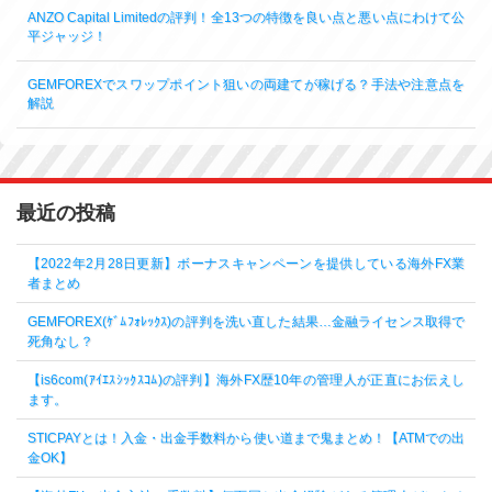
ANZO Capital Limitedの評判！全13つの特徴を良い点と悪い点にわけて公
平ジャッジ！
GEMFOREXでスワップポイント狙いの両建てが稼げる？手法や注意点を
解説
最近の投稿
【2022年2月28日更新】ボーナスキャンペーンを提供している海外FX業
者まとめ
GEMFOREX(ｹﾞﾑﾌｫﾚｯｸｽ)の評判を洗い直した結果…金融ライセンス取得で
死角なし？
【is6com(ｱｲｴｽｼｯｸｽｺﾑ)の評判】海外FX歴10年の管理人が正直にお伝えし
ます。
STICPAYとは！入金・出金手数料から使い道まで鬼まとめ！【ATMでの出
金OK】