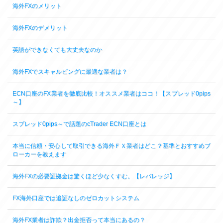
海外FXのメリット
海外FXのデメリット
英語ができなくても大丈夫なのか
海外FXでスキャルピングに最適な業者は？
ECN口座のFX業者を徹底比較！オススメ業者はココ！【スプレッド0pips
～】
スプレッド0pips～で話題のcTrader ECN口座とは
本当に信頼・安心して取引できる海外ＦＸ業者はどこ？基準とおすすめブ
ローカーを教えます
海外FXの必要証拠金は驚くほど少なくすむ。【レバレッジ】
FX海外口座では追証なしのゼロカットシステム
海外FX業者は詐欺？出金拒否って本当にあるの？