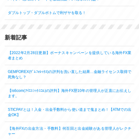
ダブルトップ・ダブルボトムで利ザヤを取る！
新着記事
【2022年2月28日更新】ボーナスキャンペーンを提供している海外FX業
者まとめ
GEMFOREX(ｹﾞﾑﾌｫﾚｯｸｽ)の評判を洗い直した結果…金融ライセンス取得で
死角なし？
【is6com(ｱｲｴｽｼｯｸｽｺﾑ)の評判】海外FX歴10年の管理人が正直にお伝えし
ます。
STICPAYとは！入金・出金手数料から使い道まで鬼まとめ！【ATMでの出
金OK】
【海外FXの出金方法・手数料】何百回と出金経験がある管理人がレクチ
ャー