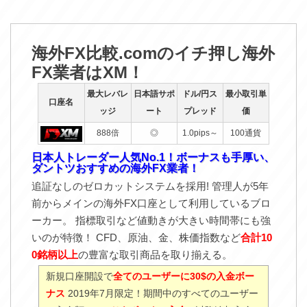
海外FX比較.comのイチ押し海外
FX業者はXM！
最大レバレ
日本語サポ
ドル/円ス
最小取引単
口座名
ッジ
ート
プレッド
価
888倍
◎
1.0pips～
100通貨
日本人トレーダー人気No.1！ボーナスも手厚い、
ダントツおすすめの海外FX業者！
追証なしのゼロカットシステムを採用! 管理人が5年
前からメインの海外FX口座として利用しているブロ
ーカー。 指標取引など値動きが大きい時間帯にも強
いのが特徴！ CFD、原油、金、株価指数など
合計10
0銘柄以上
の豊富な取引商品を取り揃える。
新規口座開設で
全てのユーザーに30$の入金ボー
ナス
2019年7月限定！期間中のすべてのユーザー