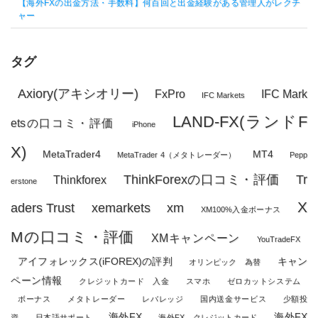
【海外FXの出金方法・手数料】何百回と出金経験がある管理人がレクチ
ャー
タグ
Axiory(アキシオリー)
FxPro
IFC Mark
IFC Markets
LAND-FX(ランドF
etsの口コミ・評価
iPhone
X)
MetaTrader4
MT4
MetaTrader 4（メタトレーダー）
Pepp
ThinkForexの口コミ・評価
Tr
Thinkforex
erstone
X
aders Trust
xemarkets
xm
XM100%入金ボーナス
Mの口コミ・評価
XMキャンペーン
YouTradeFX
アイフォレックス(iFOREX)の評判
キャン
オリンピック 為替
ペーン情報
クレジットカード 入金
スマホ
ゼロカットシステム
ボーナス
メタトレーダー
レバレッジ
国内送金サービス
少額投
海外FX
海外FX
資
日本語サポート
海外FX クレジットカード