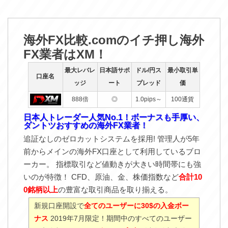
海外FX比較.comのイチ押し海外
FX業者はXM！
最大レバレ
日本語サポ
ドル/円ス
最小取引単
口座名
ッジ
ート
プレッド
価
888倍
◎
1.0pips～
100通貨
日本人トレーダー人気No.1！ボーナスも手厚い、
ダントツおすすめの海外FX業者！
追証なしのゼロカットシステムを採用! 管理人が5年
前からメインの海外FX口座として利用しているブロ
ーカー。 指標取引など値動きが大きい時間帯にも強
いのが特徴！ CFD、原油、金、株価指数など
合計10
0銘柄以上
の豊富な取引商品を取り揃える。
新規口座開設で
全てのユーザーに30$の入金ボー
ナス
2019年7月限定！期間中のすべてのユーザー