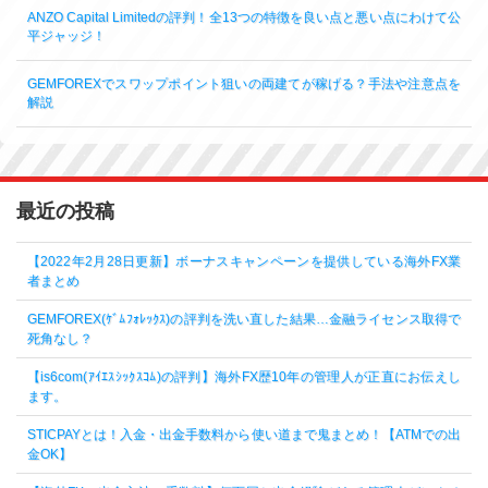
ANZO Capital Limitedの評判！全13つの特徴を良い点と悪い点にわけて公
平ジャッジ！
GEMFOREXでスワップポイント狙いの両建てが稼げる？手法や注意点を
解説
最近の投稿
【2022年2月28日更新】ボーナスキャンペーンを提供している海外FX業
者まとめ
GEMFOREX(ｹﾞﾑﾌｫﾚｯｸｽ)の評判を洗い直した結果…金融ライセンス取得で
死角なし？
【is6com(ｱｲｴｽｼｯｸｽｺﾑ)の評判】海外FX歴10年の管理人が正直にお伝えし
ます。
STICPAYとは！入金・出金手数料から使い道まで鬼まとめ！【ATMでの出
金OK】