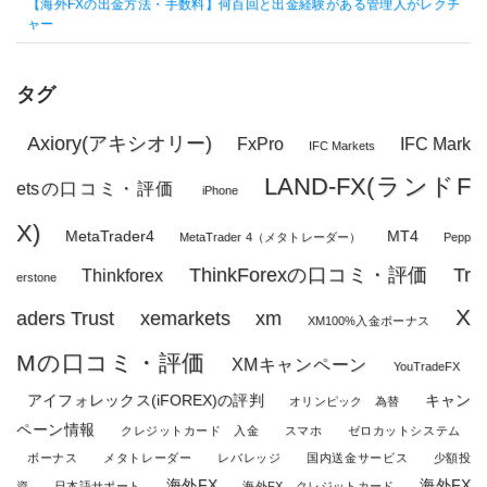
【海外FXの出金方法・手数料】何百回と出金経験がある管理人がレクチ
ャー
タグ
Axiory(アキシオリー)
FxPro
IFC Mark
IFC Markets
LAND-FX(ランドF
etsの口コミ・評価
iPhone
X)
MetaTrader4
MT4
MetaTrader 4（メタトレーダー）
Pepp
ThinkForexの口コミ・評価
Tr
Thinkforex
erstone
X
aders Trust
xemarkets
xm
XM100%入金ボーナス
Mの口コミ・評価
XMキャンペーン
YouTradeFX
アイフォレックス(iFOREX)の評判
キャン
オリンピック 為替
ペーン情報
クレジットカード 入金
スマホ
ゼロカットシステム
ボーナス
メタトレーダー
レバレッジ
国内送金サービス
少額投
海外FX
海外FX
資
日本語サポート
海外FX クレジットカード