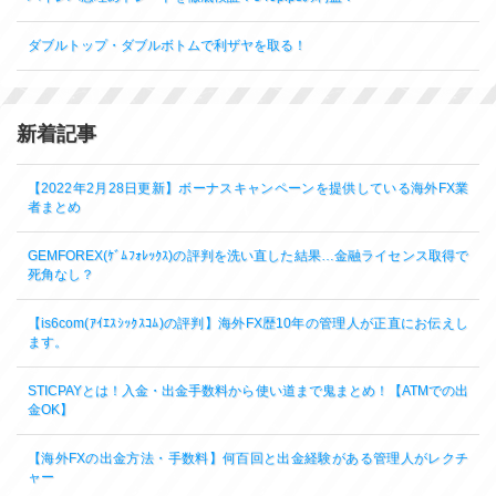
ダブルトップ・ダブルボトムで利ザヤを取る！
新着記事
【2022年2月28日更新】ボーナスキャンペーンを提供している海外FX業
者まとめ
GEMFOREX(ｹﾞﾑﾌｫﾚｯｸｽ)の評判を洗い直した結果…金融ライセンス取得で
死角なし？
【is6com(ｱｲｴｽｼｯｸｽｺﾑ)の評判】海外FX歴10年の管理人が正直にお伝えし
ます。
STICPAYとは！入金・出金手数料から使い道まで鬼まとめ！【ATMでの出
金OK】
【海外FXの出金方法・手数料】何百回と出金経験がある管理人がレクチ
ャー