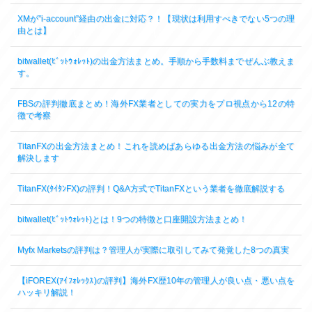
XMが”i-account”経由の出金に対応？！【現状は利用すべきでない5つの理
由とは】
bitwallet(ﾋﾞｯﾄｳｫﾚｯﾄ)の出金方法まとめ。手順から手数料までぜんぶ教えま
す。
FBSの評判徹底まとめ！海外FX業者としての実力をプロ視点から12の特
徴で考察
TitanFXの出金方法まとめ！これを読めばあらゆる出金方法の悩みが全て
解決します
TitanFX(ﾀｲﾀﾝFX)の評判！Q&A方式でTitanFXという業者を徹底解説する
bitwallet(ﾋﾞｯﾄｳｫﾚｯﾄ)とは！9つの特徴と口座開設方法まとめ！
Myfx Marketsの評判は？管理人が実際に取引してみて発覚した8つの真実
【iFOREX(ｱｲﾌｫﾚｯｸｽ)の評判】海外FX歴10年の管理人が良い点・悪い点を
ハッキリ解説！