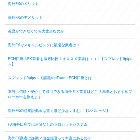
海外FXのメリット
海外FXのデメリット
英語ができなくても大丈夫なのか
海外FXでスキャルピングに最適な業者は？
ECN口座のFX業者を徹底比較！オススメ業者はココ！【スプレッド0pips
～】
スプレッド0pips～で話題のcTrader ECN口座とは
本当に信頼・安心して取引できる海外ＦＸ業者はどこ？基準とおすすめブ
ローカーを教えます
海外FXの必要証拠金は驚くほど少なくすむ。【レバレッジ】
FX海外口座では追証なしのゼロカットシステム
海外FX業者は詐欺？出金拒否って本当にあるの？