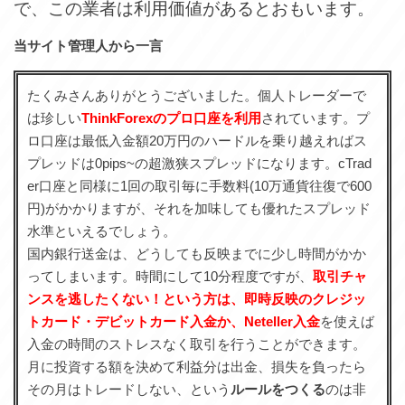
で、この業者は利用価値があるとおもいます。
当サイト管理人から一言
たくみさんありがとうございました。個人トレーダーで
は珍しい
ThinkForexのプロ口座を利用
されています。プ
ロ口座は最低入金額20万円のハードルを乗り越えればス
プレッドは0pips~の超激狭スプレッドになります。cTrad
er口座と同様に1回の取引毎に手数料(10万通貨往復で600
円)がかかりますが、それを加味しても優れたスプレッド
水準といえるでしょう。
国内銀行送金は、どうしても反映までに少し時間がかか
ってしまいます。時間にして10分程度ですが、
取引チャ
ンスを逃したくない！という方は、即時反映のクレジッ
トカード・デビットカード入金か、Neteller入金
を使えば
入金の時間のストレスなく取引を行うことができます。
月に投資する額を決めて利益分は出金、損失を負ったら
その月はトレードしない、という
ルールをつくる
のは非