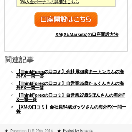
0%入金ボーナスの詳細はこちら
XM(XEMarkets)の口座開設方法
関連記事
【ThinkForexの口コミ】会社員38歳キートンさんの海
外FX一問一答
【ThinkForexの口コミ】自営業35歳たぁくんさんの海
外FX一問一答
【ThinkForexの口コミ】自営業27歳Sぼんさんの海外F
X一問一答
【XMの口コミ】会社員54歳ガッツさんの海外FX一問一
答
Posted by fxmania
Posted on
11月 29th, 2014