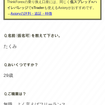
ThinkForexの乗り換え口座には、同じく
低スプレッド×ハ
イレバレッジ
で
cTrader
も使えるAxioryがおすすめです。
→
Axioryの評判・追証・特徴
たくみ
29歳
無職。よく言えばフリーランス