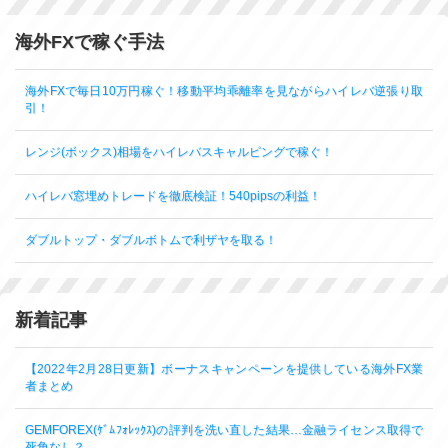
海外FXで稼ぐ手法
海外FXで毎日10万円稼ぐ！移動平均乖離率を見ながらハイレバ逆張り取
引！
レンジ(ボックス)相場をハイレバスキャルピングで稼ぐ！
ハイレバ窓埋めトレードを徹底検証！540pipsの利益！
ダブルトップ・ダブルボトムで利ザヤを取る！
新着記事
【2022年2月28日更新】ボーナスキャンペーンを提供している海外FX業
者まとめ
GEMFOREX(ｹﾞﾑﾌｫﾚｯｸｽ)の評判を洗い直した結果…金融ライセンス取得で
死角なし？