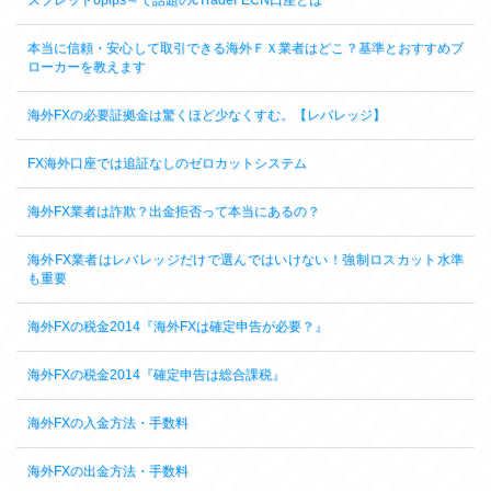
スプレッド0pips～で話題のcTrader ECN口座とは
本当に信頼・安心して取引できる海外ＦＸ業者はどこ？基準とおすすめブ
ローカーを教えます
海外FXの必要証拠金は驚くほど少なくすむ。【レバレッジ】
FX海外口座では追証なしのゼロカットシステム
海外FX業者は詐欺？出金拒否って本当にあるの？
海外FX業者はレバレッジだけで選んではいけない！強制ロスカット水準
も重要
海外FXの税金2014『海外FXは確定申告が必要？』
海外FXの税金2014『確定申告は総合課税』
海外FXの入金方法・手数料
海外FXの出金方法・手数料