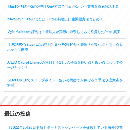
TitanFX(ﾀｲﾀﾝFX)の評判！Q&A方式でTitanFXという業者を徹底解説する
bitwallet(ﾋﾞｯﾄｳｫﾚｯﾄ)とは！9つの特徴と口座開設方法まとめ！
Myfx Marketsの評判は？管理人が実際に取引してみて発覚した8つの真実
【iFOREX(ｱｲﾌｫﾚｯｸｽ)の評判】海外FX歴10年の管理人が良い点・悪い点を
ハッキリ解説！
ANZO Capital Limitedの評判！全13つの特徴を良い点と悪い点にわけて公
平ジャッジ！
GEMFOREXでスワップポイント狙いの両建てが稼げる？手法や注意点を
解説
最近の投稿
【2022年2月28日更新】ボーナスキャンペーンを提供している海外FX業