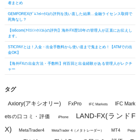
者まとめ
GEMFOREX(ｹﾞﾑﾌｫﾚｯｸｽ)の評判を洗い直した結果…金融ライセンス取得で
死角なし？
【is6com(ｱｲｴｽｼｯｸｽｺﾑ)の評判】海外FX歴10年の管理人が正直にお伝えし
ます。
STICPAYとは！入金・出金手数料から使い道まで鬼まとめ！【ATMでの出
金OK】
【海外FXの出金方法・手数料】何百回と出金経験がある管理人がレクチ
ャー
タグ
Axiory(アキシオリー)
FxPro
IFC Mark
IFC Markets
LAND-FX(ランドF
etsの口コミ・評価
iPhone
X)
MetaTrader4
MT4
MetaTrader 4（メタトレーダー）
Pepp