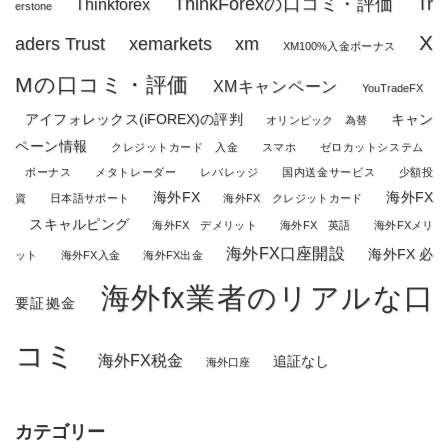
ThinkForexの口コミ・評価
Tr
Thinkforex
erstone
X
aders Trust
xemarkets
xm
XM100%入金ボーナス
Mの口コミ・評価
XMキャンペーン
YouTradeFX
アイフォレックス(iFOREX)の評判
キャン
オリンピック 為替
ペーン情報
クレジットカード 入金
スマホ
ゼロカットシステム
ボーナス
メタトレーダー
レバレッジ
国内送金サービス
少額投
海外FX
海外FX
資
日本語サポート
海外FX クレジットカード
スキャルピング
海外FX デメリット
海外FX 英語
海外FXメリ
海外FX口座開設
海外FX 必
ット
海外FX入金
海外FX出金
海外fx業者のリアルな口
要証拠金
コミ
海外FX税金
追証なし
海外口座
カテゴリー