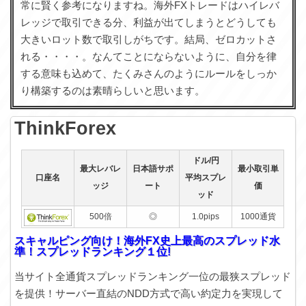
常に賢く参考になりますね。海外FXトレードはハイレバ
レッジで取引できる分、利益が出てしまうとどうしても
大きいロット数で取引しがちです。結局、ゼロカットさ
れる・・・・。なんてことにならないように、自分を律
する意味も込めて、たくみさんのようにルールをしっか
り構築するのは素晴らしいと思います。
ThinkForex
ドル/円
最大レバレ
日本語サポ
最小取引単
口座名
平均スプレ
ッジ
ート
価
ッド
500倍
◎
1.0pips
1000通貨
スキャルピング向け！海外FX史上最高のスプレッド水
準！スプレッドランキング１位!
当サイト全通貨スプレッドランキング一位の最狭スプレッド
を提供！サーバー直結のNDD方式で高い約定力を実現して