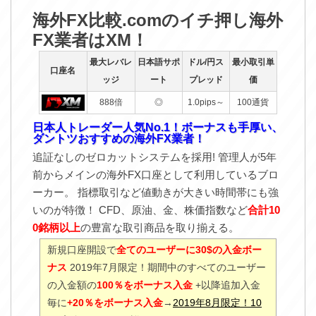
海外FX比較.comのイチ押し海外
FX業者はXM！
最大レバレ
日本語サポ
ドル/円ス
最小取引単
口座名
ッジ
ート
プレッド
価
888倍
◎
1.0pips～
100通貨
日本人トレーダー人気No.1！ボーナスも手厚い、
ダントツおすすめの海外FX業者！
追証なしのゼロカットシステムを採用! 管理人が5年
前からメインの海外FX口座として利用しているブロ
ーカー。 指標取引など値動きが大きい時間帯にも強
いのが特徴！ CFD、原油、金、株価指数など
合計10
0銘柄以上
の豊富な取引商品を取り揃える。
新規口座開設で
全てのユーザーに30$の入金ボー
ナス
2019年7月限定！期間中のすべてのユーザー
の入金額の
100％をボーナス入金
+以降追加入金
毎に
+20％をボーナス入金
→
2019年8月限定！10