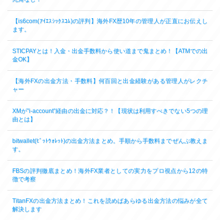
【is6com(ｱｲｴｽｼｯｸｽｺﾑ)の評判】海外FX歴10年の管理人が正直にお伝えし
ます。
STICPAYとは！入金・出金手数料から使い道まで鬼まとめ！【ATMでの出
金OK】
【海外FXの出金方法・手数料】何百回と出金経験がある管理人がレクチ
ャー
XMが”i-account”経由の出金に対応？！【現状は利用すべきでない5つの理
由とは】
bitwallet(ﾋﾞｯﾄｳｫﾚｯﾄ)の出金方法まとめ。手順から手数料までぜんぶ教えま
す。
FBSの評判徹底まとめ！海外FX業者としての実力をプロ視点から12の特
徴で考察
TitanFXの出金方法まとめ！これを読めばあらゆる出金方法の悩みが全て
解決します