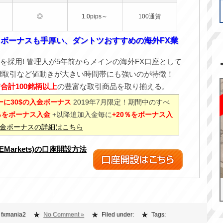
◎
1.0pips～
100通貨
！ボーナスも手厚い、ダントツおすすめの海外FX業
を採用! 管理人が5年前からメインの海外FX口座として
標取引など値動きが大きい時間帯にも強いのが特徴！
ど
合計100銘柄以上
の豊富な取引商品を取り揃える。
に30$の入金ボーナス
2019年7月限定！期間中のすべ
0％をボーナス入金
+以降追加入金毎に
+20％をボーナス入
%入金ボーナスの詳細はこちら
XEMarkets)の口座開設方法
 fxmania2
No Comment »
Filed under:
Tags: