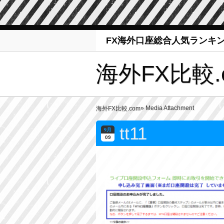
FX海外口座総合人気ランキ
海外FX比較.
» Media Attachment
海外FX比較.com
tt11
9月
09