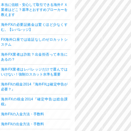
本当に信頼・安心して取引できる海外ＦＸ
業者はどこ？基準とおすすめブローカーを
教えます
海外FXの必要証拠金は驚くほど少なくす
む。【レバレッジ】
FX海外口座では追証なしのゼロカットシ
ステム
海外FX業者は詐欺？出金拒否って本当に
あるの？
海外FX業者はレバレッジだけで選んでは
いけない！強制ロスカット水準も重要
海外FXの税金2014『海外FXは確定申告が
必要？』
海外FXの税金2014『確定申告は総合課
税』
海外FXの入金方法・手数料
海外FXの出金方法・手数料