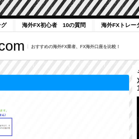
ング
海外FX初心者 10の質問
海外FXトレー
com
おすすめの海外FX業者、FX海外口座を比較！