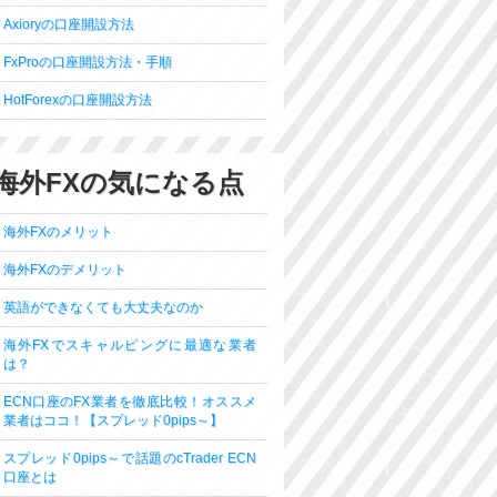
Axioryの口座開設方法
FxProの口座開設方法・手順
HotForexの口座開設方法
海外FXの気になる点
海外FXのメリット
海外FXのデメリット
英語ができなくても大丈夫なのか
海外FXでスキャルピングに最適な業者
は？
ECN口座のFX業者を徹底比較！オススメ
業者はココ！【スプレッド0pips～】
スプレッド0pips～で話題のcTrader ECN
口座とは