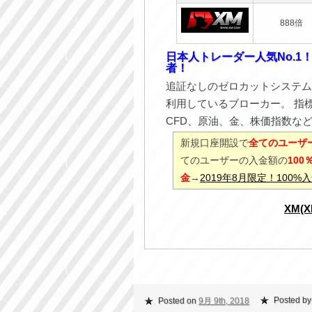
888倍
日本人トレーダー人気No.1
者！
追証なしのゼロカットシステム
利用しているブローカー。 指
CFD、原油、金、株価指数な
新規口座開設で
全てのユーザー
てのユーザーの入金額の
10
金
→
2019年8月限定！100
XM(
Posted by
Posted on
9月 9th, 2018