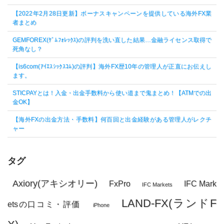
【2022年2月28日更新】ボーナスキャンペーンを提供している海外FX業
者まとめ
GEMFOREX(ｹﾞﾑﾌｫﾚｯｸｽ)の評判を洗い直した結果…金融ライセンス取得で
死角なし？
【is6com(ｱｲｴｽｼｯｸｽｺﾑ)の評判】海外FX歴10年の管理人が正直にお伝えし
ます。
STICPAYとは！入金・出金手数料から使い道まで鬼まとめ！【ATMでの出
金OK】
【海外FXの出金方法・手数料】何百回と出金経験がある管理人がレクチ
ャー
タグ
Axiory(アキシオリー)
FxPro
IFC Mark
IFC Markets
LAND-FX(ランドF
etsの口コミ・評価
iPhone