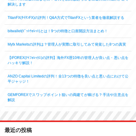
解決します
TitanFX(ﾀｲﾀﾝFX)の評判！Q&A方式でTitanFXという業者を徹底解説する
bitwallet(ﾋﾞｯﾄｳｫﾚｯﾄ)とは！9つの特徴と口座開設方法まとめ！
Myfx Marketsの評判は？管理人が実際に取引してみて発覚した8つの真実
【iFOREX(ｱｲﾌｫﾚｯｸｽ)の評判】海外FX歴10年の管理人が良い点・悪い点を
ハッキリ解説！
ANZO Capital Limitedの評判！全13つの特徴を良い点と悪い点にわけて公
平ジャッジ！
GEMFOREXでスワップポイント狙いの両建てが稼げる？手法や注意点を
解説
最近の投稿