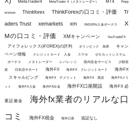
X)
MetaTrader4
MT4
MetaTrader 4（メタトレーダー）
Pepp
ThinkForexの口コミ・評価
Tr
Thinkforex
erstone
X
aders Trust
xemarkets
xm
XM100%入金ボーナス
Mの口コミ・評価
XMキャンペーン
YouTradeFX
アイフォレックス(iFOREX)の評判
キャン
オリンピック 為替
ペーン情報
クレジットカード 入金
スマホ
ゼロカットシステム
ボーナス
メタトレーダー
レバレッジ
国内送金サービス
少額投
海外FX
海外FX
資
日本語サポート
海外FX クレジットカード
スキャルピング
海外FX デメリット
海外FX 英語
海外FXメリ
海外FX口座開設
海外FX 必
ット
海外FX入金
海外FX出金
海外fx業者のリアルな口
要証拠金
コミ
海外FX税金
追証なし
海外口座