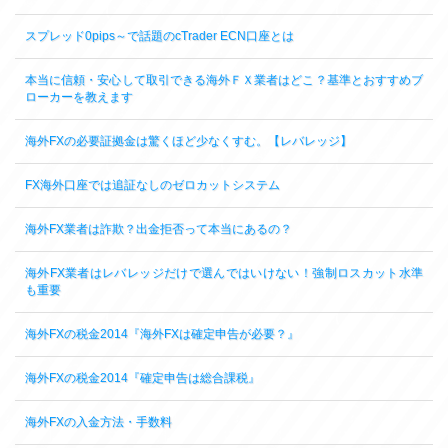
スプレッド0pips～で話題のcTrader ECN口座とは
本当に信頼・安心して取引できる海外ＦＸ業者はどこ？基準とおすすめブ
ローカーを教えます
海外FXの必要証拠金は驚くほど少なくすむ。【レバレッジ】
FX海外口座では追証なしのゼロカットシステム
海外FX業者は詐欺？出金拒否って本当にあるの？
海外FX業者はレバレッジだけで選んではいけない！強制ロスカット水準
も重要
海外FXの税金2014『海外FXは確定申告が必要？』
海外FXの税金2014『確定申告は総合課税』
海外FXの入金方法・手数料