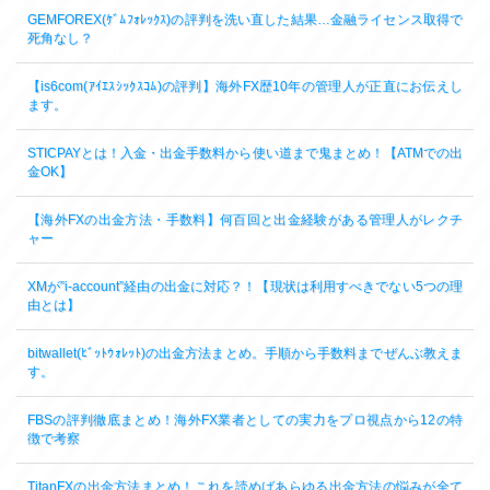
GEMFOREX(ｹﾞﾑﾌｫﾚｯｸｽ)の評判を洗い直した結果…金融ライセンス取得で
死角なし？
【is6com(ｱｲｴｽｼｯｸｽｺﾑ)の評判】海外FX歴10年の管理人が正直にお伝えし
ます。
STICPAYとは！入金・出金手数料から使い道まで鬼まとめ！【ATMでの出
金OK】
【海外FXの出金方法・手数料】何百回と出金経験がある管理人がレクチ
ャー
XMが”i-account”経由の出金に対応？！【現状は利用すべきでない5つの理
由とは】
bitwallet(ﾋﾞｯﾄｳｫﾚｯﾄ)の出金方法まとめ。手順から手数料までぜんぶ教えま
す。
FBSの評判徹底まとめ！海外FX業者としての実力をプロ視点から12の特
徴で考察
TitanFXの出金方法まとめ！これを読めばあらゆる出金方法の悩みが全て