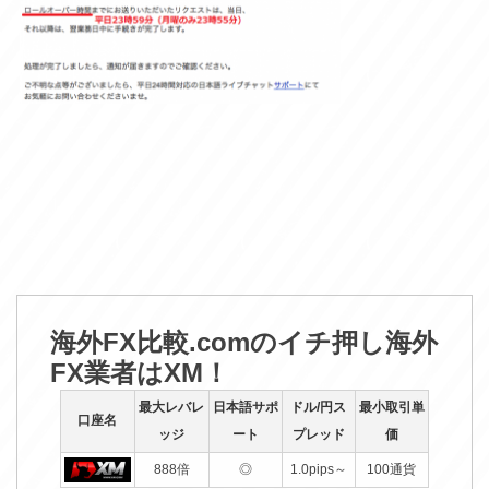
海外FX比較.comのイチ押し海外
FX業者はXM！
最大レバレ
日本語サポ
ドル/円ス
最小取引単
口座名
ッジ
ート
プレッド
価
888倍
◎
1.0pips～
100通貨