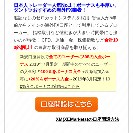
日本人トレーダー人気No.1！ボーナスも手厚い、
ダントツおすすめの海外FX業者！
追証なしのゼロカットシステムを採用! 管理人が5年
前からメインの海外FX口座として利用しているブロ
ーカー。 指標取引など値動きが大きい時間帯にも強
いのが特徴！ CFD、原油、金、株価指数など
合計10
0銘柄以上
の豊富な取引商品を取り揃える。
新規口座開設で
全てのユーザーに30$の入金ボー
ナス
2019年7月限定！期間中のすべてのユーザー
の入金額の
100％をボーナス入金
+以降追加入金
毎に
+20％をボーナス入金
→
2019年8月限定！10
0%入金ボーナスの詳細はこちら
XM(XEMarkets)の口座開設方法