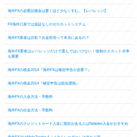
海外FXの必要証拠金は驚くほど少なくすむ。【レバレッジ】
FX海外口座では追証なしのゼロカットシステム
海外FX業者は詐欺？出金拒否って本当にあるの？
海外FX業者はレバレッジだけで選んではいけない！強制ロスカット水準
も重要
海外FXの税金2014『海外FXは確定申告が必要？』
海外FXの税金2014『確定申告は総合課税』
海外FXの入金方法・手数料
海外FXの出金方法・手数料
海外FXのクレジットカード入金に抵抗がある人はNeteller入金がおすすめ