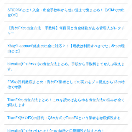
STICPAYとは！入金・出金手数料から使い道まで鬼まとめ！【ATMでの出
金OK】
【海外FXの出金方法・手数料】何百回と出金経験がある管理人がレクチ
ャー
XMが”i-account”経由の出金に対応？！【現状は利用すべきでない5つの理
由とは】
bitwallet(ﾋﾞｯﾄｳｫﾚｯﾄ)の出金方法まとめ。手順から手数料までぜんぶ教えま
す。
FBSの評判徹底まとめ！海外FX業者としての実力をプロ視点から12の特
徴で考察
TitanFXの出金方法まとめ！これを読めばあらゆる出金方法の悩みが全て
解決します
TitanFX(ﾀｲﾀﾝFX)の評判！Q&A方式でTitanFXという業者を徹底解説する
bitwallet(ﾋﾞｯﾄｳｫﾚｯﾄ)とは！9つの特徴と口座開設方法まとめ！