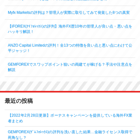
Myfx Marketsの評判は？管理人が実際に取引してみて発覚した8つの真実
【iFOREX(ｱｲﾌｫﾚｯｸｽ)の評判】海外FX歴10年の管理人が良い点・悪い点を
ハッキリ解説！
ANZO Capital Limitedの評判！全13つの特徴を良い点と悪い点にわけて公
平ジャッジ！
GEMFOREXでスワップポイント狙いの両建てが稼げる？手法や注意点を
解説
最近の投稿
【2022年2月28日更新】ボーナスキャンペーンを提供している海外FX業
者まとめ
GEMFOREX(ｹﾞﾑﾌｫﾚｯｸｽ)の評判を洗い直した結果…金融ライセンス取得で
死角なし？