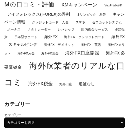
Mの口コミ・評価
XMキャンペーン
YouTradeFX
アイフォレックス(iFOREX)の評判
キャン
オリンピック 為替
ペーン情報
クレジットカード 入金
スマホ
ゼロカットシステム
ボーナス
メタトレーダー
レバレッジ
国内送金サービス
少額投
海外FX
海外FX
資
日本語サポート
海外FX クレジットカード
スキャルピング
海外FX デメリット
海外FX 英語
海外FXメリ
海外FX口座開設
海外FX 必
ット
海外FX入金
海外FX出金
海外fx業者のリアルな口
要証拠金
コミ
海外FX税金
追証なし
海外口座
カテゴリー
カテゴリー