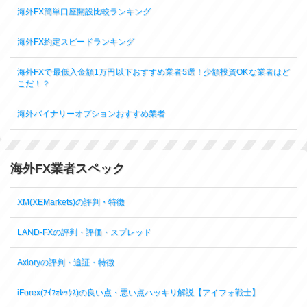
海外FX簡単口座開設比較ランキング
海外FX約定スピードランキング
海外FXで最低入金額1万円以下おすすめ業者5選！少額投資OKな業者はど
こだ！？
海外バイナリーオプションおすすめ業者
海外FX業者スペック
XM(XEMarkets)の評判・特徴
LAND-FXの評判・評価・スプレッド
Axioryの評判・追証・特徴
iForex(ｱｲﾌｫﾚｯｸｽ)の良い点・悪い点ハッキリ解説【アイフォ戦士】