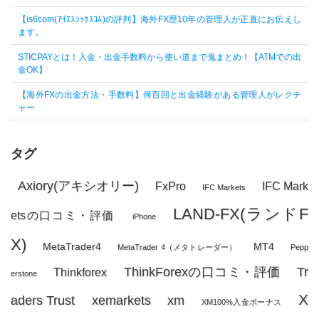
【is6com(ｱｲｴｽｼｯｸｽｺﾑ)の評判】海外FX歴10年の管理人が正直にお伝えし
ます。
STICPAYとは！入金・出金手数料から使い道まで鬼まとめ！【ATMでの出
金OK】
【海外FXの出金方法・手数料】何百回と出金経験がある管理人がレクチ
ャー
タグ
Axiory(アキシオリー)
FxPro
IFC Mark
IFC Markets
LAND-FX(ランドF
etsの口コミ・評価
iPhone
X)
MetaTrader4
MT4
MetaTrader 4（メタトレーダー）
Pepp
ThinkForexの口コミ・評価
Tr
Thinkforex
erstone
X
aders Trust
xemarkets
xm
XM100%入金ボーナス