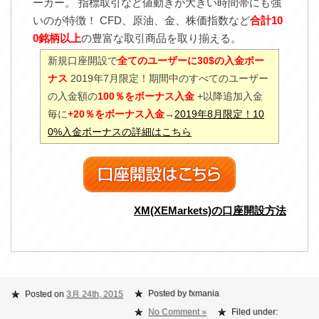
ーカー。 指標取引など値動きが大きい時間帯にも強
いのが特徴！ CFD、原油、金、株価指数など
合計10
0銘柄以上
の豊富な取引商品を取り揃える。
新規口座開設で
全てのユーザーに30$の入金ボー
ナス
2019年7月限定！期間中のすべてのユーザー
の入金額の
100％をボーナス入金
+以降追加入金
毎に
+20％をボーナス入金
→
2019年8月限定！10
0%入金ボーナスの詳細はこちら
XM(XEMarkets)の口座開設方法
Posted by fxmania
Posted on
3月 24th, 2015
No Comment »
Filed under: