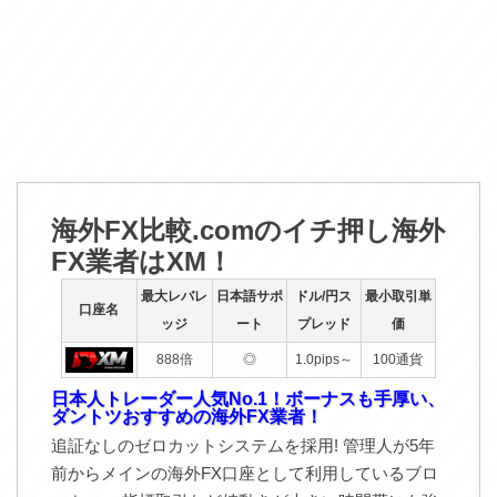
海外FX比較.comのイチ押し海外
FX業者はXM！
最大レバレ
日本語サポ
ドル/円ス
最小取引単
口座名
ッジ
ート
プレッド
価
888倍
◎
1.0pips～
100通貨
日本人トレーダー人気No.1！ボーナスも手厚い、
ダントツおすすめの海外FX業者！
追証なしのゼロカットシステムを採用! 管理人が5年
前からメインの海外FX口座として利用しているブロ