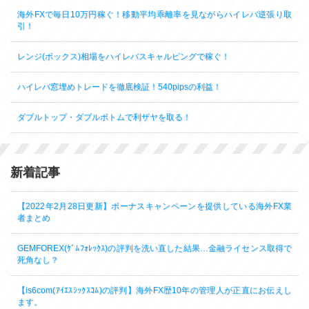
海外FXで毎日10万円稼ぐ！移動平均乖離率を見ながらハイレバ逆張り取
引！
レンジ(ボックス)相場をハイレバスキャルピングで稼ぐ！
ハイレバ窓埋めトレードを徹底検証！540pipsの利益！
ダブルトップ・ダブルボトムで利ザヤを取る！
新着記事
【2022年2月28日更新】ボーナスキャンペーンを提供している海外FX業
者まとめ
GEMFOREX(ｹﾞﾑﾌｫﾚｯｸｽ)の評判を洗い直した結果…金融ライセンス取得で
死角なし？
【is6com(ｱｲｴｽｼｯｸｽｺﾑ)の評判】海外FX歴10年の管理人が正直にお伝えし
ます。