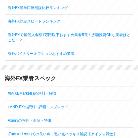
海外FX簡単口座開設比較ランキング
海外FX約定スピードランキング
海外FXで最低入金額1万円以下おすすめ業者5選！少額投資OKな業者はど
こだ！？
海外バイナリーオプションおすすめ業者
海外FX業者スペック
XM(XEMarkets)の評判・特徴
LAND-FXの評判・評価・スプレッド
Axioryの評判・追証・特徴
iForex(ｱｲﾌｫﾚｯｸｽ)の良い点・悪い点ハッキリ解説【アイフォ戦士】