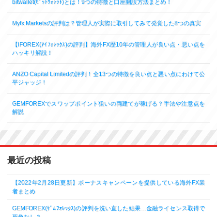
bitwallet(ﾋﾞｯﾄｳｫﾚｯﾄ)とは！9つの特徴と口座開設方法まとめ！
Myfx Marketsの評判は？管理人が実際に取引してみて発覚した8つの真実
【iFOREX(ｱｲﾌｫﾚｯｸｽ)の評判】海外FX歴10年の管理人が良い点・悪い点を
ハッキリ解説！
ANZO Capital Limitedの評判！全13つの特徴を良い点と悪い点にわけて公
平ジャッジ！
GEMFOREXでスワップポイント狙いの両建てが稼げる？手法や注意点を
解説
最近の投稿
【2022年2月28日更新】ボーナスキャンペーンを提供している海外FX業
者まとめ
GEMFOREX(ｹﾞﾑﾌｫﾚｯｸｽ)の評判を洗い直した結果…金融ライセンス取得で