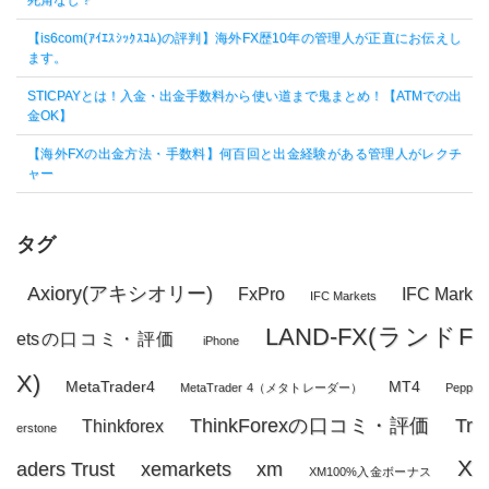
死角なし？
【is6com(ｱｲｴｽｼｯｸｽｺﾑ)の評判】海外FX歴10年の管理人が正直にお伝えし
ます。
STICPAYとは！入金・出金手数料から使い道まで鬼まとめ！【ATMでの出
金OK】
【海外FXの出金方法・手数料】何百回と出金経験がある管理人がレクチ
ャー
タグ
Axiory(アキシオリー)
FxPro
IFC Mark
IFC Markets
LAND-FX(ランドF
etsの口コミ・評価
iPhone
X)
MetaTrader4
MT4
MetaTrader 4（メタトレーダー）
Pepp
ThinkForexの口コミ・評価
Tr
Thinkforex
erstone
X
aders Trust
xemarkets
xm
XM100%入金ボーナス