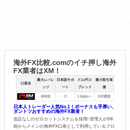
海外FX比較.comのイチ押し海外
FX業者はXM！
最大レバレ
日本語サポ
ドル/円ス
最小取引単
口座名
ッジ
ート
プレッド
価
888倍
◎
1.0pips～
100通貨
日本人トレーダー人気No.1！ボーナスも手厚い、
ダントツおすすめの海外FX業者！
追証なしのゼロカットシステムを採用! 管理人が5年
前からメインの海外FX口座として利用しているブロ