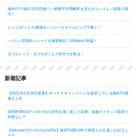
海外FXで毎日10万円稼ぐ！移動平均乖離率を見ながらハイレバ逆張り取
引！
レンジ(ボックス)相場をハイレバスキャルピングで稼ぐ！
ハイレバ窓埋めトレードを徹底検証！540pipsの利益！
ダブルトップ・ダブルボトムで利ザヤを取る！
新着記事
【2022年2月28日更新】ボーナスキャンペーンを提供している海外FX業
者まとめ
GEMFOREX(ｹﾞﾑﾌｫﾚｯｸｽ)の評判を洗い直した結果…金融ライセンス取得で
死角なし？
【is6com(ｱｲｴｽｼｯｸｽｺﾑ)の評判】海外FX歴10年の管理人が正直にお伝えし
ます。