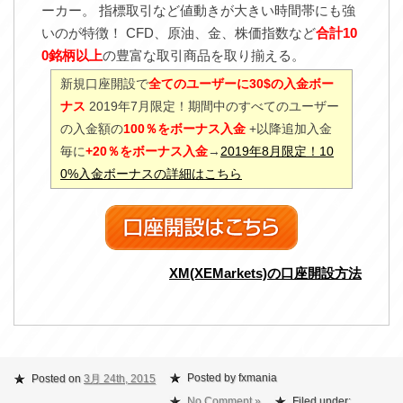
ーカー。 指標取引など値動きが大きい時間帯にも強
いのが特徴！ CFD、原油、金、株価指数など
合計10
0銘柄以上
の豊富な取引商品を取り揃える。
新規口座開設で
全てのユーザーに30$の入金ボー
ナス
2019年7月限定！期間中のすべてのユーザー
の入金額の
100％をボーナス入金
+以降追加入金
毎に
+20％をボーナス入金
→
2019年8月限定！10
0%入金ボーナスの詳細はこちら
XM(XEMarkets)の口座開設方法
Posted by fxmania
Posted on
3月 24th, 2015
No Comment »
Filed under: