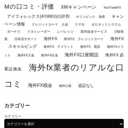
Mの口コミ・評価
XMキャンペーン
YouTradeFX
アイフォレックス(iFOREX)の評判
キャン
オリンピック 為替
ペーン情報
クレジットカード 入金
スマホ
ゼロカットシステム
ボーナス
メタトレーダー
レバレッジ
国内送金サービス
少額投
海外FX
海外FX
資
日本語サポート
海外FX クレジットカード
スキャルピング
海外FX デメリット
海外FX 英語
海外FXメリ
海外FX口座開設
海外FX 必
ット
海外FX入金
海外FX出金
海外fx業者のリアルな口
要証拠金
コミ
海外FX税金
追証なし
海外口座
カテゴリー
カテゴリー