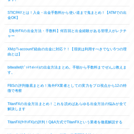
STICPAYとは！入金・出金手数料から使い道まで鬼まとめ！【ATMでの出
金OK】
【海外FXの出金方法・手数料】何百回と出金経験がある管理人がレクチ
ャー
XMが”i-account”経由の出金に対応？！【現状は利用すべきでない5つの理
由とは】
bitwallet(ﾋﾞｯﾄｳｫﾚｯﾄ)の出金方法まとめ。手順から手数料までぜんぶ教えま
す。
FBSの評判徹底まとめ！海外FX業者としての実力をプロ視点から12の特
徴で考察
TitanFXの出金方法まとめ！これを読めばあらゆる出金方法の悩みが全て
解決します
TitanFX(ﾀｲﾀﾝFX)の評判！Q&A方式でTitanFXという業者を徹底解説する