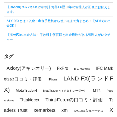
【is6com(ｱｲｴｽｼｯｸｽｺﾑ)の評判】海外FX歴10年の管理人が正直にお伝えし
ます。
STICPAYとは！入金・出金手数料から使い道まで鬼まとめ！【ATMでの出
金OK】
【海外FXの出金方法・手数料】何百回と出金経験がある管理人がレクチ
ャー
タグ
Axiory(アキシオリー)
FxPro
IFC Mark
IFC Markets
LAND-FX(ランドF
etsの口コミ・評価
iPhone
X)
MetaTrader4
MT4
MetaTrader 4（メタトレーダー）
Pepp
ThinkForexの口コミ・評価
Tr
Thinkforex
erstone
X
aders Trust
xemarkets
xm
XM100%入金ボーナス