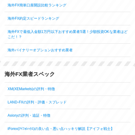
海外FX簡単口座開設比較ランキング
海外FX約定スピードランキング
海外FXで最低入金額1万円以下おすすめ業者5選！少額投資OKな業者はど
こだ！？
海外バイナリーオプションおすすめ業者
海外FX業者スペック
XM(XEMarkets)の評判・特徴
LAND-FXの評判・評価・スプレッド
Axioryの評判・追証・特徴
iForex(ｱｲﾌｫﾚｯｸｽ)の良い点・悪い点ハッキリ解説【アイフォ戦士】