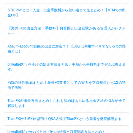
STICPAYとは！入金・出金手数料から使い道まで鬼まとめ！【ATMでの出
金OK】
【海外FXの出金方法・手数料】何百回と出金経験がある管理人がレクチ
ャー
XMが”i-account”経由の出金に対応？！【現状は利用すべきでない5つの理
由とは】
bitwallet(ﾋﾞｯﾄｳｫﾚｯﾄ)の出金方法まとめ。手順から手数料までぜんぶ教えま
す。
FBSの評判徹底まとめ！海外FX業者としての実力をプロ視点から12の特
徴で考察
TitanFXの出金方法まとめ！これを読めばあらゆる出金方法の悩みが全て
解決します
TitanFX(ﾀｲﾀﾝFX)の評判！Q&A方式でTitanFXという業者を徹底解説する
bitwallet(ﾋﾞｯﾄｳｫﾚｯﾄ)とは！9つの特徴と口座開設方法まとめ！