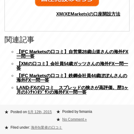
XM(XEMarkets)の口座開設方法
関連記事
【IFC Marketsの口コミ】自営業28歳山道さんの海外FX
一問一答
【XMの口コミ】会社員54歳ガッツさんの海外FX一問一
答
【IFC Marketsの口コミ】鉄鋼会社員44歳ぽぽんさんの
海外FX一問一答
LAND-FXの口コミ スプレッドの狭さが高評価。歴3ヶ
月のﾄﾝﾁｬﾝｵｼﾞｻﾝの海外FX一問一答
Posted by fxmania
Posted on
6月 12th, 2015
No Comment »
Filed under:
海外fx業者の口コミ