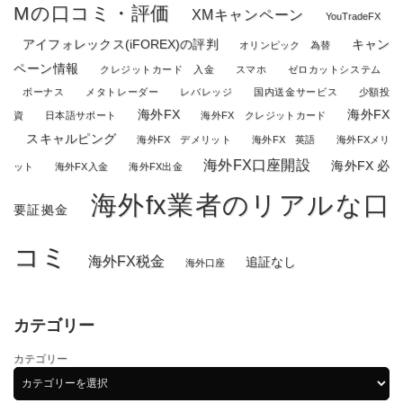
Mの口コミ・評価
XMキャンペーン
YouTradeFX
アイフォレックス(iFOREX)の評判
キャン
オリンピック 為替
ペーン情報
クレジットカード 入金
スマホ
ゼロカットシステム
ボーナス
メタトレーダー
レバレッジ
国内送金サービス
少額投
海外FX
海外FX
資
日本語サポート
海外FX クレジットカード
スキャルピング
海外FX デメリット
海外FX 英語
海外FXメリ
海外FX口座開設
海外FX 必
ット
海外FX入金
海外FX出金
海外fx業者のリアルな口
要証拠金
コミ
海外FX税金
追証なし
海外口座
カテゴリー
カテゴリー