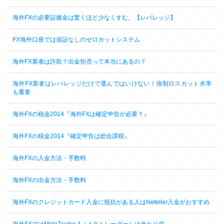
海外FXの必要証拠金は驚くほど少なくすむ。【レバレッジ】
FX海外口座では追証なしのゼロカットシステム
海外FX業者は詐欺？出金拒否って本当にあるの？
海外FX業者はレバレッジだけで選んではいけない！強制ロスカット水準
も重要
海外FXの税金2014『海外FXは確定申告が必要？』
海外FXの税金2014『確定申告は総合課税』
海外FXの入金方法・手数料
海外FXの出金方法・手数料
海外FXのクレジットカード入金に抵抗がある人はNeteller入金がおすすめ
海外FXではMetaTrader 4（メタトレーダー）は当たり前