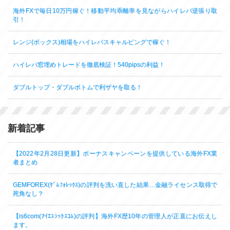
海外FXで毎日10万円稼ぐ！移動平均乖離率を見ながらハイレバ逆張り取
引！
レンジ(ボックス)相場をハイレバスキャルピングで稼ぐ！
ハイレバ窓埋めトレードを徹底検証！540pipsの利益！
ダブルトップ・ダブルボトムで利ザヤを取る！
新着記事
【2022年2月28日更新】ボーナスキャンペーンを提供している海外FX業
者まとめ
GEMFOREX(ｹﾞﾑﾌｫﾚｯｸｽ)の評判を洗い直した結果…金融ライセンス取得で
死角なし？
【is6com(ｱｲｴｽｼｯｸｽｺﾑ)の評判】海外FX歴10年の管理人が正直にお伝えし
ます。