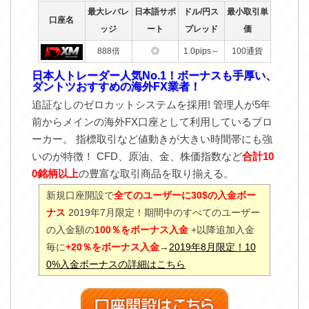
最大レバレ
日本語サポ
ドル/円ス
最小取引単
口座名
ッジ
ート
プレッド
価
888倍
◎
1.0pips～
100通貨
日本人トレーダー人気No.1！ボーナスも手厚い、
ダントツおすすめの海外FX業者！
追証なしのゼロカットシステムを採用! 管理人が5年
前からメインの海外FX口座として利用しているブロ
ーカー。 指標取引など値動きが大きい時間帯にも強
いのが特徴！ CFD、原油、金、株価指数など
合計10
0銘柄以上
の豊富な取引商品を取り揃える。
新規口座開設で
全てのユーザーに30$の入金ボー
ナス
2019年7月限定！期間中のすべてのユーザー
の入金額の
100％をボーナス入金
+以降追加入金
毎に
+20％をボーナス入金
→
2019年8月限定！10
0%入金ボーナスの詳細はこちら