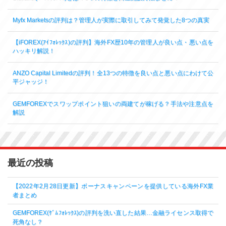
Myfx Marketsの評判は？管理人が実際に取引してみて発覚した8つの真実
【iFOREX(ｱｲﾌｫﾚｯｸｽ)の評判】海外FX歴10年の管理人が良い点・悪い点を
ハッキリ解説！
ANZO Capital Limitedの評判！全13つの特徴を良い点と悪い点にわけて公
平ジャッジ！
GEMFOREXでスワップポイント狙いの両建てが稼げる？手法や注意点を
解説
最近の投稿
【2022年2月28日更新】ボーナスキャンペーンを提供している海外FX業
者まとめ
GEMFOREX(ｹﾞﾑﾌｫﾚｯｸｽ)の評判を洗い直した結果…金融ライセンス取得で
死角なし？