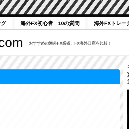
ング
海外FX初心者 10の質問
海外FXトレー
com
おすすめの海外FX業者、FX海外口座を比較！