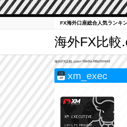
FX海外口座総合人気ランキ
海外FX比較.
» Media Attachment
海外FX比較.com
xm_exec
7月
28