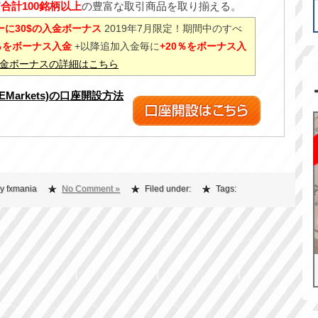
ど
合計100銘柄以上
の豊富な取引商品を取り揃える。
に30$の入金ボーナス
2019年7月限定！期間中のすべ
0％をボーナス入金
+以降追加入金毎に
+20％をボーナス入
%入金ボーナスの詳細はこちら
XEMarkets)の口座開設方法
y fxmania
No Comment »
Filed under:
Tags: