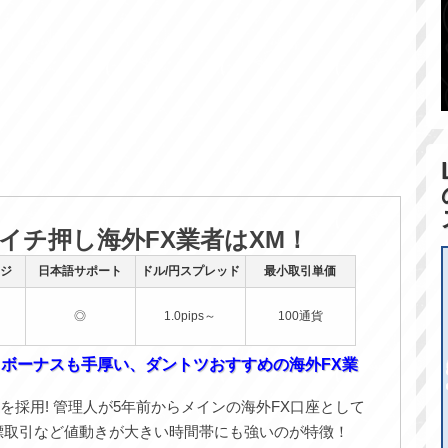
のイチ押し海外FX業者はXM！
ジ
日本語サポート
ドル/円スプレッド
最小取引単価
◎
1.0pips～
100通貨
！ボーナスも手厚い、ダントツおすすめの海外FX業
を採用! 管理人が5年前からメインの海外FX口座として
標取引など値動きが大きい時間帯にも強いのが特徴！