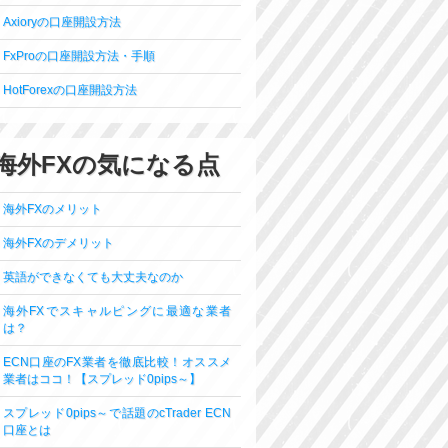
Axioryの口座開設方法
FxProの口座開設方法・手順
HotForexの口座開設方法
海外FXの気になる点
海外FXのメリット
海外FXのデメリット
英語ができなくても大丈夫なのか
海外FXでスキャルピングに最適な業者
は？
ECN口座のFX業者を徹底比較！オススメ
業者はココ！【スプレッド0pips～】
スプレッド0pips～で話題のcTrader ECN
口座とは