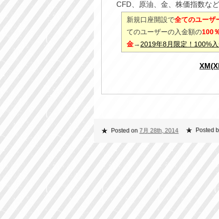
CFD、原油、金、株価指数な
新規口座開設で
全てのユーザー
てのユーザーの入金額の
10
金
→
2019年8月限定！100
XM(
Posted b
Posted on
7月 28th, 2014