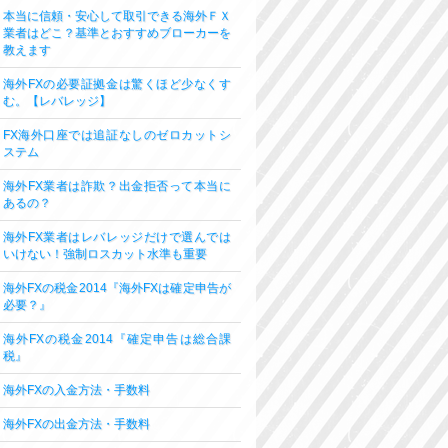
本当に信頼・安心して取引できる海外ＦＸ
業者はどこ？基準とおすすめブローカーを
教えます
海外FXの必要証拠金は驚くほど少なくす
む。【レバレッジ】
FX海外口座では追証なしのゼロカットシ
ステム
海外FX業者は詐欺？出金拒否って本当に
あるの？
海外FX業者はレバレッジだけで選んでは
いけない！強制ロスカット水準も重要
海外FXの税金2014『海外FXは確定申告が
必要？』
海外FXの税金2014『確定申告は総合課
税』
海外FXの入金方法・手数料
海外FXの出金方法・手数料