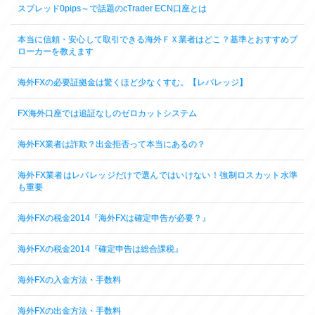
スプレッド0pips～で話題のcTrader ECN口座とは
本当に信頼・安心して取引できる海外ＦＸ業者はどこ？基準とおすすめブ
ローカーを教えます
海外FXの必要証拠金は驚くほど少なくすむ。【レバレッジ】
FX海外口座では追証なしのゼロカットシステム
海外FX業者は詐欺？出金拒否って本当にあるの？
海外FX業者はレバレッジだけで選んではいけない！強制ロスカット水準
も重要
海外FXの税金2014『海外FXは確定申告が必要？』
海外FXの税金2014『確定申告は総合課税』
海外FXの入金方法・手数料
海外FXの出金方法・手数料