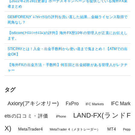
【2022年2月28日更新】ボーナスキャンペーンを提供している海外FX業
者まとめ
GEMFOREX(ｹﾞﾑﾌｫﾚｯｸｽ)の評判を洗い直した結果…金融ライセンス取得で
死角なし？
【is6com(ｱｲｴｽｼｯｸｽｺﾑ)の評判】海外FX歴10年の管理人が正直にお伝えし
ます。
STICPAYとは！入金・出金手数料から使い道まで鬼まとめ！【ATMでの出
金OK】
【海外FXの出金方法・手数料】何百回と出金経験がある管理人がレクチ
ャー
タグ
Axiory(アキシオリー)
FxPro
IFC Mark
IFC Markets
LAND-FX(ランドF
etsの口コミ・評価
iPhone
X)
MetaTrader4
MT4
MetaTrader 4（メタトレーダー）
Pepp