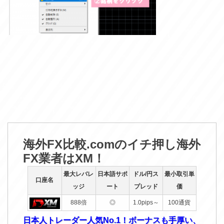
海外FX比較.comのイチ押し海外
FX業者はXM！
最大レバレ
日本語サポ
ドル/円ス
最小取引単
口座名
ッジ
ート
プレッド
価
888倍
◎
1.0pips～
100通貨
日本人トレーダー人気No.1！ボーナスも手厚い、