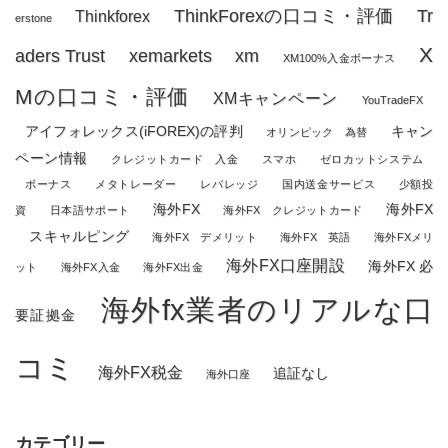
ThinkForexの口コミ・評価
Tr
Thinkforex
erstone
X
aders Trust
xemarkets
xm
XM100%入金ボーナス
Mの口コミ・評価
XMキャンペーン
YouTradeFX
アイフォレックス(iFOREX)の評判
キャン
オリンピック 為替
ペーン情報
クレジットカード 入金
スマホ
ゼロカットシステム
ボーナス
メタトレーダー
レバレッジ
国内送金サービス
少額投
海外FX
海外FX
資
日本語サポート
海外FX クレジットカード
スキャルピング
海外FX デメリット
海外FX 英語
海外FXメリ
海外FX口座開設
海外FX 必
ット
海外FX入金
海外FX出金
海外fx業者のリアルな口
要証拠金
コミ
海外FX税金
追証なし
海外口座
カテゴリー