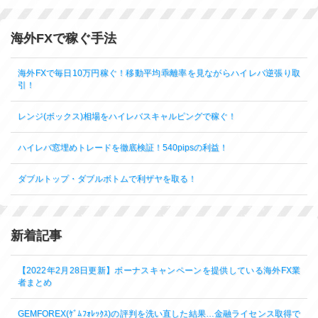
海外FXで稼ぐ手法
海外FXで毎日10万円稼ぐ！移動平均乖離率を見ながらハイレバ逆張り取
引！
レンジ(ボックス)相場をハイレバスキャルピングで稼ぐ！
ハイレバ窓埋めトレードを徹底検証！540pipsの利益！
ダブルトップ・ダブルボトムで利ザヤを取る！
新着記事
【2022年2月28日更新】ボーナスキャンペーンを提供している海外FX業
者まとめ
GEMFOREX(ｹﾞﾑﾌｫﾚｯｸｽ)の評判を洗い直した結果…金融ライセンス取得で