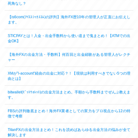
死角なし？
【is6com(ｱｲｴｽｼｯｸｽｺﾑ)の評判】海外FX歴10年の管理人が正直にお伝えし
ます。
STICPAYとは！入金・出金手数料から使い道まで鬼まとめ！【ATMでの出
金OK】
【海外FXの出金方法・手数料】何百回と出金経験がある管理人がレクチ
ャー
XMが”i-account”経由の出金に対応？！【現状は利用すべきでない5つの理
由とは】
bitwallet(ﾋﾞｯﾄｳｫﾚｯﾄ)の出金方法まとめ。手順から手数料までぜんぶ教えま
す。
FBSの評判徹底まとめ！海外FX業者としての実力をプロ視点から12の特
徴で考察
TitanFXの出金方法まとめ！これを読めばあらゆる出金方法の悩みが全て
解決します