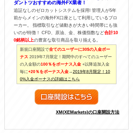
ダントツおすすめの海外FX業者！
追証なしのゼロカットシステムを採用! 管理人が5年
前からメインの海外FX口座として利用しているブロ
ーカー。 指標取引など値動きが大きい時間帯にも強
いのが特徴！ CFD、原油、金、株価指数など
合計10
0銘柄以上
の豊富な取引商品を取り揃える。
新規口座開設で
全てのユーザーに30$の入金ボー
ナス
2019年7月限定！期間中のすべてのユーザー
の入金額の
100％をボーナス入金
+以降追加入金
毎に
+20％をボーナス入金
→
2019年8月限定！10
0%入金ボーナスの詳細はこちら
XM(XEMarkets)の口座開設方法