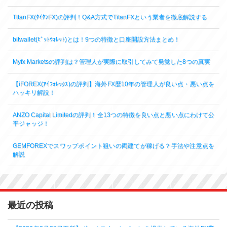
TitanFX(ﾀｲﾀﾝFX)の評判！Q&A方式でTitanFXという業者を徹底解説する
bitwallet(ﾋﾞｯﾄｳｫﾚｯﾄ)とは！9つの特徴と口座開設方法まとめ！
Myfx Marketsの評判は？管理人が実際に取引してみて発覚した8つの真実
【iFOREX(ｱｲﾌｫﾚｯｸｽ)の評判】海外FX歴10年の管理人が良い点・悪い点を
ハッキリ解説！
ANZO Capital Limitedの評判！全13つの特徴を良い点と悪い点にわけて公
平ジャッジ！
GEMFOREXでスワップポイント狙いの両建てが稼げる？手法や注意点を
解説
最近の投稿