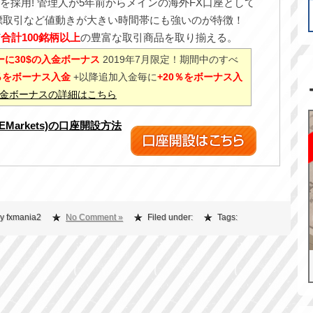
を採用! 管理人が5年前からメインの海外FX口座として
標取引など値動きが大きい時間帯にも強いのが特徴！
ど
合計100銘柄以上
の豊富な取引商品を取り揃える。
に30$の入金ボーナス
2019年7月限定！期間中のすべ
0％をボーナス入金
+以降追加入金毎に
+20％をボーナス入
%入金ボーナスの詳細はこちら
XEMarkets)の口座開設方法
y fxmania2
No Comment »
Filed under:
Tags: