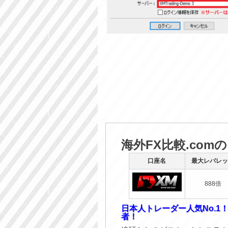
海外FX比較.com
口座名
最大レバレッ
888倍
日本人トレーダー人気No.1
者！