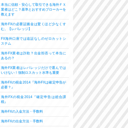
本当に信頼・安心して取引できる海外ＦＸ
業者はどこ？基準とおすすめブローカーを
教えます
海外FXの必要証拠金は驚くほど少なくす
む。【レバレッジ】
FX海外口座では追証なしのゼロカットシ
ステム
海外FX業者は詐欺？出金拒否って本当に
あるの？
海外FX業者はレバレッジだけで選んでは
いけない！強制ロスカット水準も重要
海外FXの税金2014『海外FXは確定申告が
必要？』
海外FXの税金2014『確定申告は総合課
税』
海外FXの入金方法・手数料
海外FXの出金方法・手数料