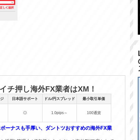
のイチ押し海外FX業者はXM！
ジ
日本語サポート
ドル/円スプレッド
最小取引単価
◎
1.0pips～
100通貨
！ボーナスも手厚い、ダントツおすすめの海外FX業