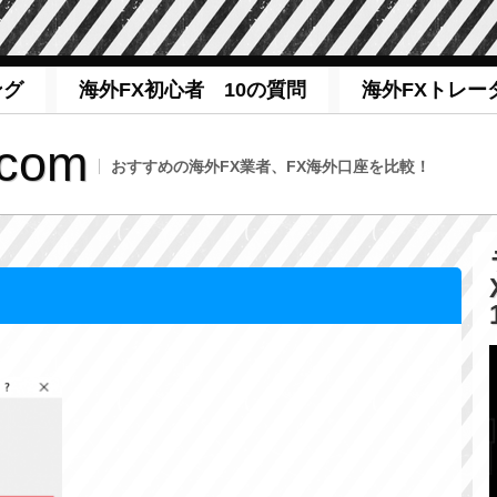
ング
海外FX初心者 10の質問
海外FXトレー
com
おすすめの海外FX業者、FX海外口座を比較！