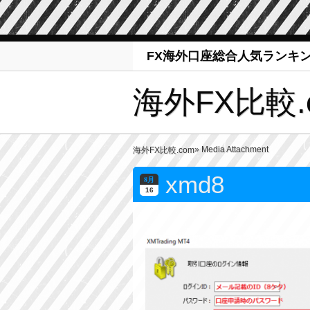
FX海外口座総合人気ランキ
海外FX比較.
» Media Attachment
海外FX比較.com
xmd8
8月
16