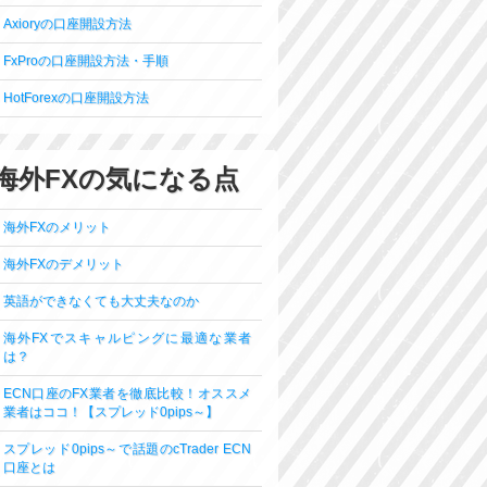
Axioryの口座開設方法
FxProの口座開設方法・手順
HotForexの口座開設方法
海外FXの気になる点
海外FXのメリット
海外FXのデメリット
英語ができなくても大丈夫なのか
海外FXでスキャルピングに最適な業者
は？
ECN口座のFX業者を徹底比較！オススメ
業者はココ！【スプレッド0pips～】
スプレッド0pips～で話題のcTrader ECN
口座とは