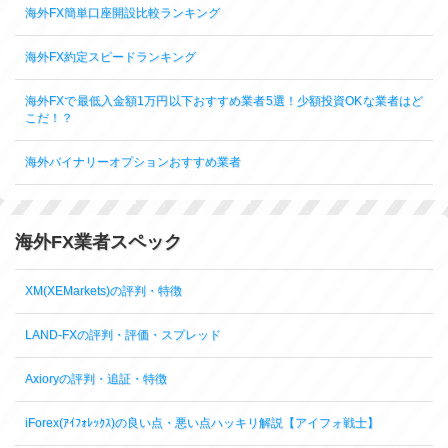
海外FX簡単口座開設比較ランキング
海外FX約定スピードランキング
海外FXで最低入金額1万円以下おすすめ業者5選！少額投資OKな業者はど
こだ！？
海外バイナリーオプションおすすめ業者
海外FX業者スペック
XM(XEMarkets)の評判・特徴
LAND-FXの評判・評価・スプレッド
Axioryの評判・追証・特徴
iForex(ｱｲﾌｫﾚｯｸｽ)の良い点・悪い点ハッキリ解説【アイフォ戦士】