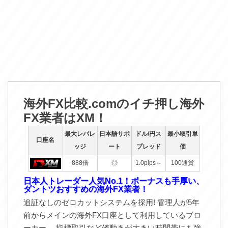
海外FX比較.comのイチ押し海外
FX業者はXM！
最大レバレ
日本語サポ
ドル/円ス
最小取引単
口座名
ッジ
ート
プレッド
価
888倍
◎
1.0pips～
100通貨
日本人トレーダー人気No.1！ボーナスも手厚い、
ダントツおすすめの海外FX業者！
追証なしのゼロカットシステムを採用! 管理人が5年
前からメインの海外FX口座として利用しているブロ
ーカー。 指標取引など値動きが大きい時間帯にも強