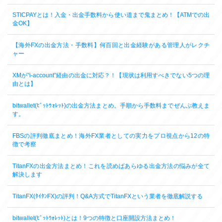
STICPAYとは！入金・出金手数料から使い道まで鬼まとめ！【ATMでの出
金OK】
【海外FXの出金方法・手数料】何百回と出金経験がある管理人がレクチ
ャー
XMが”i-account”経由の出金に対応？！【現状は利用すべきでない5つの理
由とは】
bitwallet(ﾋﾞｯﾄｳｫﾚｯﾄ)の出金方法まとめ。手順から手数料までぜんぶ教えま
す。
FBSの評判徹底まとめ！海外FX業者としての実力をプロ視点から12の特
徴で考察
TitanFXの出金方法まとめ！これを読めばあらゆる出金方法の悩みが全て
解決します
TitanFX(ﾀｲﾀﾝFX)の評判！Q&A方式でTitanFXという業者を徹底解説する
bitwallet(ﾋﾞｯﾄｳｫﾚｯﾄ)とは！9つの特徴と口座開設方法まとめ！