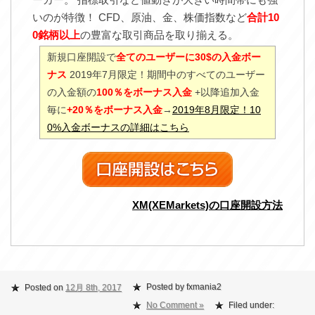
いのが特徴！ CFD、原油、金、株価指数など
合計10
0銘柄以上
の豊富な取引商品を取り揃える。
新規口座開設で
全てのユーザーに30$の入金ボー
ナス
2019年7月限定！期間中のすべてのユーザー
の入金額の
100％をボーナス入金
+以降追加入金
毎に
+20％をボーナス入金
→
2019年8月限定！10
0%入金ボーナスの詳細はこちら
XM(XEMarkets)の口座開設方法
Posted by fxmania2
Posted on
12月 8th, 2017
No Comment »
Filed under: