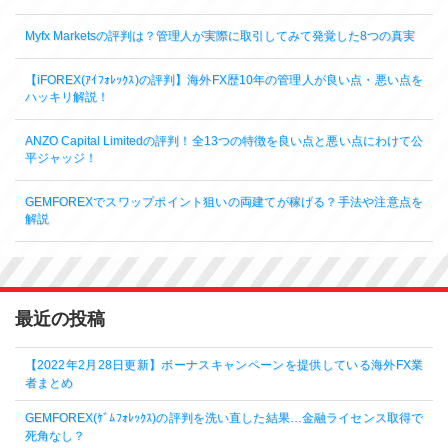
Myfx Marketsの評判は？管理人が実際に取引してみて発覚した8つの真実
【iFOREX(ｱｲﾌｫﾚｯｸｽ)の評判】海外FX歴10年の管理人が良い点・悪い点を
ハッキリ解説！
ANZO Capital Limitedの評判！全13つの特徴を良い点と悪い点にわけて公
平ジャッジ！
GEMFOREXでスワップポイント狙いの両建てが稼げる？手法や注意点を
解説
最近の投稿
【2022年2月28日更新】ボーナスキャンペーンを提供している海外FX業
者まとめ
GEMFOREX(ｹﾞﾑﾌｫﾚｯｸｽ)の評判を洗い直した結果…金融ライセンス取得で
死角なし？