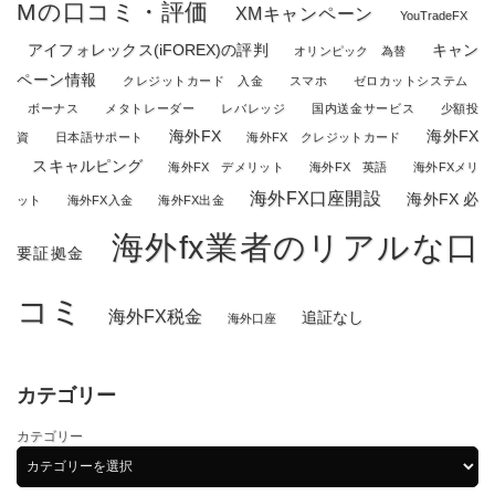
Mの口コミ・評価
XMキャンペーン
YouTradeFX
アイフォレックス(iFOREX)の評判
キャン
オリンピック 為替
ペーン情報
クレジットカード 入金
スマホ
ゼロカットシステム
ボーナス
メタトレーダー
レバレッジ
国内送金サービス
少額投
海外FX
海外FX
資
日本語サポート
海外FX クレジットカード
スキャルピング
海外FX デメリット
海外FX 英語
海外FXメリ
海外FX口座開設
海外FX 必
ット
海外FX入金
海外FX出金
海外fx業者のリアルな口
要証拠金
コミ
海外FX税金
追証なし
海外口座
カテゴリー
カテゴリー