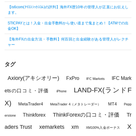
【is6com(ｱｲｴｽｼｯｸｽｺﾑ)の評判】海外FX歴10年の管理人が正直にお伝えし
ます。
STICPAYとは！入金・出金手数料から使い道まで鬼まとめ！【ATMでの出
金OK】
【海外FXの出金方法・手数料】何百回と出金経験がある管理人がレクチ
ャー
タグ
Axiory(アキシオリー)
FxPro
IFC Mark
IFC Markets
LAND-FX(ランドF
etsの口コミ・評価
iPhone
X)
MetaTrader4
MT4
MetaTrader 4（メタトレーダー）
Pepp
ThinkForexの口コミ・評価
Tr
Thinkforex
erstone
X
aders Trust
xemarkets
xm
XM100%入金ボーナス