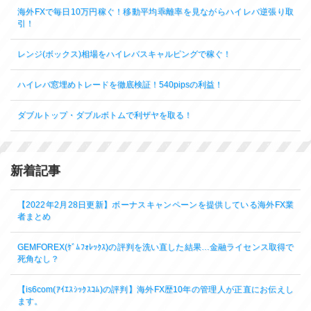
海外FXで毎日10万円稼ぐ！移動平均乖離率を見ながらハイレバ逆張り取
引！
レンジ(ボックス)相場をハイレバスキャルピングで稼ぐ！
ハイレバ窓埋めトレードを徹底検証！540pipsの利益！
ダブルトップ・ダブルボトムで利ザヤを取る！
新着記事
【2022年2月28日更新】ボーナスキャンペーンを提供している海外FX業
者まとめ
GEMFOREX(ｹﾞﾑﾌｫﾚｯｸｽ)の評判を洗い直した結果…金融ライセンス取得で
死角なし？
【is6com(ｱｲｴｽｼｯｸｽｺﾑ)の評判】海外FX歴10年の管理人が正直にお伝えし
ます。