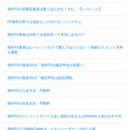
海外FXの必要証拠金は驚くほど少なくすむ。【レバレッジ】
FX海外口座では追証なしのゼロカットシステム
海外FX業者は詐欺？出金拒否って本当にあるの？
海外FX業者はレバレッジだけで選んではいけない！強制ロスカット水準
も重要
海外FXの税金2014『海外FXは確定申告が必要？』
海外FXの税金2014『確定申告は総合課税』
海外FXの入金方法・手数料
海外FXの出金方法・手数料
海外FXのクレジットカード入金に抵抗がある人はNeteller入金がおすすめ
海外FXではMetaTrader 4（メタトレーダー）は当たり前