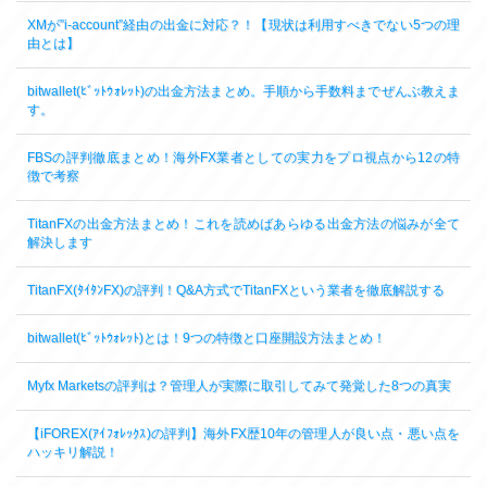
XMが”i-account”経由の出金に対応？！【現状は利用すべきでない5つの理
由とは】
bitwallet(ﾋﾞｯﾄｳｫﾚｯﾄ)の出金方法まとめ。手順から手数料までぜんぶ教えま
す。
FBSの評判徹底まとめ！海外FX業者としての実力をプロ視点から12の特
徴で考察
TitanFXの出金方法まとめ！これを読めばあらゆる出金方法の悩みが全て
解決します
TitanFX(ﾀｲﾀﾝFX)の評判！Q&A方式でTitanFXという業者を徹底解説する
bitwallet(ﾋﾞｯﾄｳｫﾚｯﾄ)とは！9つの特徴と口座開設方法まとめ！
Myfx Marketsの評判は？管理人が実際に取引してみて発覚した8つの真実
【iFOREX(ｱｲﾌｫﾚｯｸｽ)の評判】海外FX歴10年の管理人が良い点・悪い点を
ハッキリ解説！