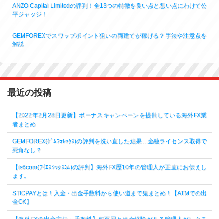
ANZO Capital Limitedの評判！全13つの特徴を良い点と悪い点にわけて公
平ジャッジ！
GEMFOREXでスワップポイント狙いの両建てが稼げる？手法や注意点を
解説
最近の投稿
【2022年2月28日更新】ボーナスキャンペーンを提供している海外FX業
者まとめ
GEMFOREX(ｹﾞﾑﾌｫﾚｯｸｽ)の評判を洗い直した結果…金融ライセンス取得で
死角なし？
【is6com(ｱｲｴｽｼｯｸｽｺﾑ)の評判】海外FX歴10年の管理人が正直にお伝えし
ます。
STICPAYとは！入金・出金手数料から使い道まで鬼まとめ！【ATMでの出
金OK】