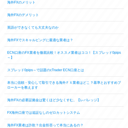
海外FXのメリット
海外FXのデメリット
英語ができなくても大丈夫なのか
海外FXでスキャルピングに最適な業者は？
ECN口座のFX業者を徹底比較！オススメ業者はココ！【スプレッド0pips
～】
スプレッド0pips～で話題のcTrader ECN口座とは
本当に信頼・安心して取引できる海外ＦＸ業者はどこ？基準とおすすめブ
ローカーを教えます
海外FXの必要証拠金は驚くほど少なくすむ。【レバレッジ】
FX海外口座では追証なしのゼロカットシステム
海外FX業者は詐欺？出金拒否って本当にあるの？