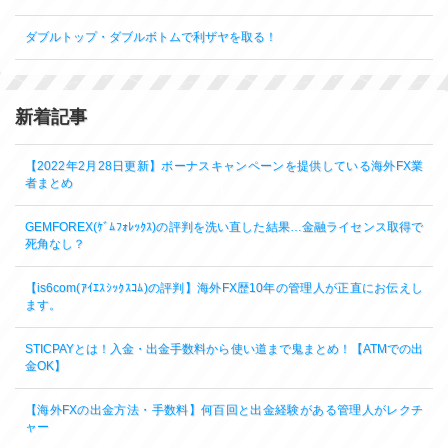
ダブルトップ・ダブルボトムで利ザヤを取る！
新着記事
【2022年2月28日更新】ボーナスキャンペーンを提供している海外FX業
者まとめ
GEMFOREX(ｹﾞﾑﾌｫﾚｯｸｽ)の評判を洗い直した結果…金融ライセンス取得で
死角なし？
【is6com(ｱｲｴｽｼｯｸｽｺﾑ)の評判】海外FX歴10年の管理人が正直にお伝えし
ます。
STICPAYとは！入金・出金手数料から使い道まで鬼まとめ！【ATMでの出
金OK】
【海外FXの出金方法・手数料】何百回と出金経験がある管理人がレクチ
ャー