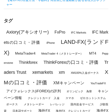
【海外FXの出金方法・手数料】何百回と出金経験がある管理人がレクチ
ャー
タグ
Axiory(アキシオリー)
FxPro
IFC Mark
IFC Markets
LAND-FX(ランドF
etsの口コミ・評価
iPhone
X)
MetaTrader4
MT4
MetaTrader 4（メタトレーダー）
Pepp
ThinkForexの口コミ・評価
Tr
Thinkforex
erstone
X
aders Trust
xemarkets
xm
XM100%入金ボーナス
Mの口コミ・評価
XMキャンペーン
YouTradeFX
アイフォレックス(iFOREX)の評判
キャン
オリンピック 為替
ペーン情報
クレジットカード 入金
スマホ
ゼロカットシステム
ボーナス
メタトレーダー
レバレッジ
国内送金サービス
少額投
海外FX
海外FX
資
日本語サポート
海外FX クレジットカード