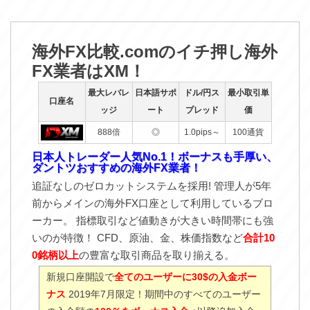
海外FX比較.comのイチ押し海外
FX業者はXM！
最大レバレ
日本語サポ
ドル/円ス
最小取引単
口座名
ッジ
ート
プレッド
価
888倍
◎
1.0pips～
100通貨
日本人トレーダー人気No.1！ボーナスも手厚い、
ダントツおすすめの海外FX業者！
追証なしのゼロカットシステムを採用! 管理人が5年
前からメインの海外FX口座として利用しているブロ
ーカー。 指標取引など値動きが大きい時間帯にも強
いのが特徴！ CFD、原油、金、株価指数など
合計10
0銘柄以上
の豊富な取引商品を取り揃える。
新規口座開設で
全てのユーザーに30$の入金ボー
ナス
2019年7月限定！期間中のすべてのユーザー