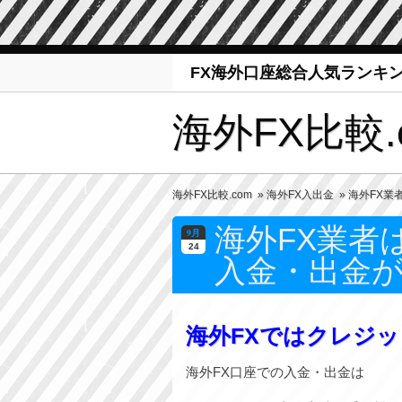
FX海外口座総合人気ランキ
海外FX比較.
海外FX比較.com
»
海外FX入出金
» 海外FX
海外FX業者
9月
24
入金・出金
海外FXではクレジ
海外FX口座での入金・出金は