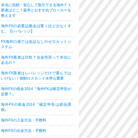
本当に信頼・安心して取引できる海外ＦＸ
業者はどこ？基準とおすすめブローカーを
教えます
海外FXの必要証拠金は驚くほど少なくす
む。【レバレッジ】
FX海外口座では追証なしのゼロカットシ
ステム
海外FX業者は詐欺？出金拒否って本当に
あるの？
海外FX業者はレバレッジだけで選んでは
いけない！強制ロスカット水準も重要
海外FXの税金2014『海外FXは確定申告が
必要？』
海外FXの税金2014『確定申告は総合課
税』
海外FXの入金方法・手数料
海外FXの出金方法・手数料