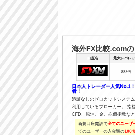
海外FX比較.com
口座名
最大レバレッ
888倍
日本人トレーダー人気No.1
者！
追証なしのゼロカットシステム
利用しているブローカー。 指
CFD、原油、金、株価指数な
新規口座開設で
全てのユーザー
てのユーザーの入金額の
10