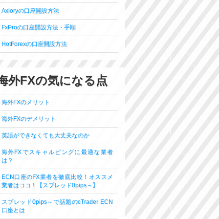
Axioryの口座開設方法
FxProの口座開設方法・手順
HotForexの口座開設方法
海外FXの気になる点
海外FXのメリット
海外FXのデメリット
英語ができなくても大丈夫なのか
海外FXでスキャルピングに最適な業者
は？
ECN口座のFX業者を徹底比較！オススメ
業者はココ！【スプレッド0pips～】
スプレッド0pips～で話題のcTrader ECN
口座とは