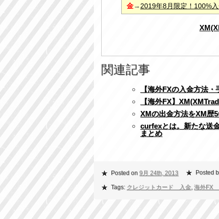
金
→
2019年8月限定！100
XM(
関連記事
【海外FXの入金方法
【海外FX】XM(XMTr
XMの出金方法をXM歴
curfexとは。新た
まとめ
Posted b
Posted on
9月 24th, 2013
Tags:
クレジットカード 入金
,
海外FX