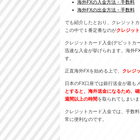
海外FXの入金方法・手数料
海外FXの出金方法・手数料
でも紹介したとおり、クレジットカ
この中で１番定番なのが
クレジット
クレジットカード入金(デビットカ
迅速な入金が挙げられます。海外F
す。
正直海外FXを始める上で、
ク
レジ
日本のFX口座では銀行送金が最も
とすると、海外送金になるため、確
週間以上の時間
を取られてしまいま
クレジットカード入金では、手数料
常に便利なのです。