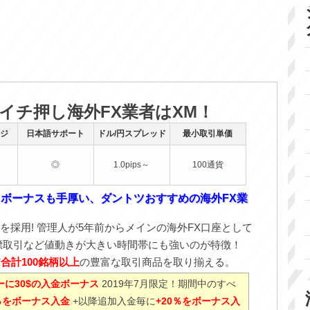
のイチ押し海外FX業者はXM！
ジ
日本語サポート
ドル/円スプレッド
最小取引単価
◎
1.0pips～
100通貨
！ボーナスも手厚い、ダントツおすすめの海外FX業
を採用! 管理人が5年前からメインの海外FX口座として
標取引など値動きが大きい時間帯にも強いのが特徴！
ど
合計100銘柄以上
の豊富な取引商品を取り揃える。
に30$の入金ボーナス
2019年7月限定！期間中のすべ
0％をボーナス入金
+以降追加入金毎に
+20％をボーナス入