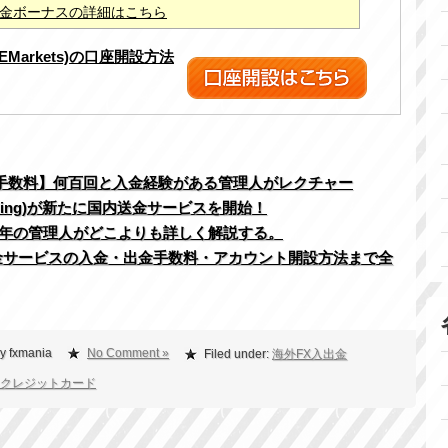
%入金ボーナスの詳細はこちら
XEMarkets)の口座開設方法
・手数料】何百回と入金経験がある管理人がレクチャー
ading)が新たに国内送金サービスを開始！
5年の管理人がどこよりも詳しく解説する。
な送金サービスの入金・出金手数料・アカウント開設方法まで全
y fxmania
No Comment »
Filed under:
海外FX入出金
 クレジットカード