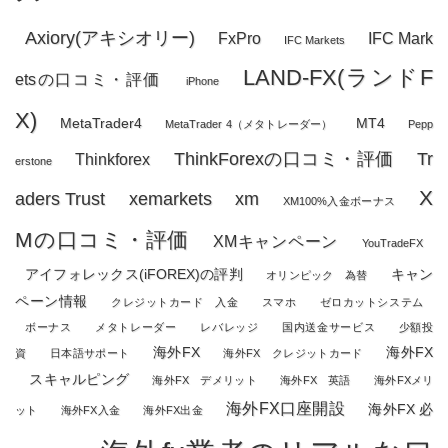
Axiory(アキシオリー)
FxPro
IFC Mark
IFC Markets
LAND-FX(ランドF
etsの口コミ・評価
iPhone
X)
MetaTrader4
MT4
MetaTrader 4（メタトレーダー）
Pepp
ThinkForexの口コミ・評価
Tr
Thinkforex
erstone
X
aders Trust
xemarkets
xm
XM100%入金ボーナス
Mの口コミ・評価
XMキャンペーン
YouTradeFX
アイフォレックス(iFOREX)の評判
キャン
オリンピック 為替
ペーン情報
クレジットカード 入金
スマホ
ゼロカットシステム
ボーナス
メタトレーダー
レバレッジ
国内送金サービス
少額投
海外FX
海外FX
資
日本語サポート
海外FX クレジットカード
スキャルピング
海外FX デメリット
海外FX 英語
海外FXメリ
海外FX口座開設
海外FX 必
ット
海外FX入金
海外FX出金