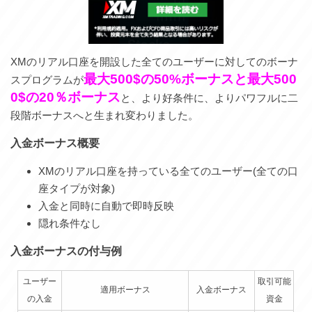
XMのリアル口座を開設した全てのユーザーに対してのボーナ
最大500$の50%ボーナスと最大500
スプログラムが
0$の20％ボーナス
と、より好条件に、よりパワフルに二
段階ボーナスへと生まれ変わりました。
入金ボーナス概要
XMのリアル口座を持っている全てのユーザー(全ての口
座タイプが対象)
入金と同時に自動で即時反映
隠れ条件なし
入金ボーナスの付与例
ユーザー
取引可能
適用ボーナス
入金ボーナス
の入金
資金