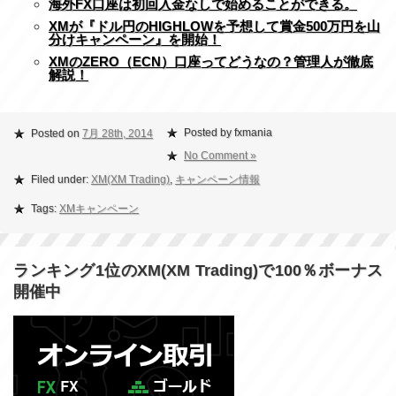
海外FX口座は初回入金なしで始めることができる。
XMが『ドル円のHIGHLOWを予想して賞金500万円を山
分けキャンペーン』を開始！
XMのZERO（ECN）口座ってどうなの？管理人が徹底
解説！
Posted by fxmania
Posted on
7月 28th, 2014
No Comment »
Filed under:
XM(XM Trading)
,
キャンペーン情報
Tags:
XMキャンペーン
ランキング1位のXM(XM Trading)で100％ボーナス
開催中