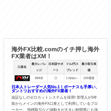
海外FX比較.comのイチ押し海外
FX業者はXM！
最大レバレ
日本語サポ
ドル/円ス
最小取引単
口座名
ッジ
ート
プレッド
価
888倍
◎
1.0pips～
100通貨
日本人トレーダー人気No.1！ボーナスも手厚い、
ダントツおすすめの海外FX業者！
追証なしのゼロカットシステムを採用! 管理人が5年
前からメインの海外FX口座として利用しているブロ
ーカー。 指標取引など値動きが大きい時間帯にも強