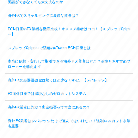
英語ができなくても大丈夫なのか
海外FXでスキャルピングに最適な業者は？
ECN口座のFX業者を徹底比較！オススメ業者はココ！【スプレッド0pips
～】
スプレッド0pips～で話題のcTrader ECN口座とは
本当に信頼・安心して取引できる海外ＦＸ業者はどこ？基準とおすすめブ
ローカーを教えます
海外FXの必要証拠金は驚くほど少なくすむ。【レバレッジ】
FX海外口座では追証なしのゼロカットシステム
海外FX業者は詐欺？出金拒否って本当にあるの？
海外FX業者はレバレッジだけで選んではいけない！強制ロスカット水準
も重要