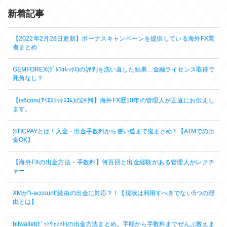
新着記事
【2022年2月28日更新】ボーナスキャンペーンを提供している海外FX業
者まとめ
GEMFOREX(ｹﾞﾑﾌｫﾚｯｸｽ)の評判を洗い直した結果…金融ライセンス取得で
死角なし？
【is6com(ｱｲｴｽｼｯｸｽｺﾑ)の評判】海外FX歴10年の管理人が正直にお伝えし
ます。
STICPAYとは！入金・出金手数料から使い道まで鬼まとめ！【ATMでの出
金OK】
【海外FXの出金方法・手数料】何百回と出金経験がある管理人がレクチ
ャー
XMが”i-account”経由の出金に対応？！【現状は利用すべきでない5つの理
由とは】
bitwallet(ﾋﾞｯﾄｳｫﾚｯﾄ)の出金方法まとめ。手順から手数料までぜんぶ教えま