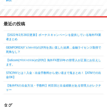
最近の投稿
【2022年2月28日更新】ボーナスキャンペーンを提供している海外FX業
者まとめ
GEMFOREX(ｹﾞﾑﾌｫﾚｯｸｽ)の評判を洗い直した結果…金融ライセンス取得で
死角なし？
【is6com(ｱｲｴｽｼｯｸｽｺﾑ)の評判】海外FX歴10年の管理人が正直にお伝えし
ます。
STICPAYとは！入金・出金手数料から使い道まで鬼まとめ！【ATMでの出
金OK】
【海外FXの出金方法・手数料】何百回と出金経験がある管理人がレクチ
ャー
タグ