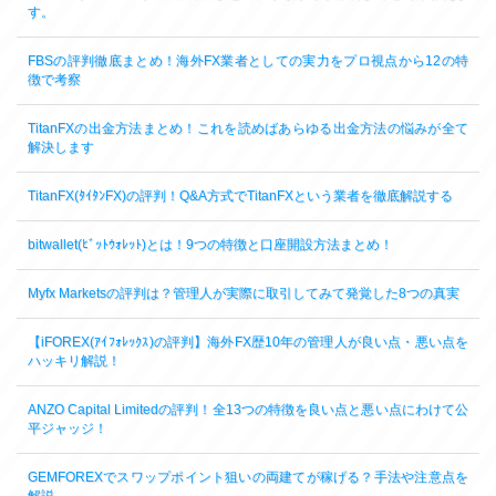
す。
FBSの評判徹底まとめ！海外FX業者としての実力をプロ視点から12の特
徴で考察
TitanFXの出金方法まとめ！これを読めばあらゆる出金方法の悩みが全て
解決します
TitanFX(ﾀｲﾀﾝFX)の評判！Q&A方式でTitanFXという業者を徹底解説する
bitwallet(ﾋﾞｯﾄｳｫﾚｯﾄ)とは！9つの特徴と口座開設方法まとめ！
Myfx Marketsの評判は？管理人が実際に取引してみて発覚した8つの真実
【iFOREX(ｱｲﾌｫﾚｯｸｽ)の評判】海外FX歴10年の管理人が良い点・悪い点を
ハッキリ解説！
ANZO Capital Limitedの評判！全13つの特徴を良い点と悪い点にわけて公
平ジャッジ！
GEMFOREXでスワップポイント狙いの両建てが稼げる？手法や注意点を
解説