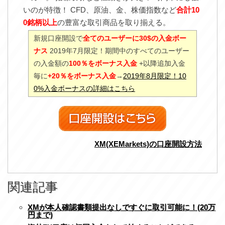
いのが特徴！ CFD、原油、金、株価指数など
合計10
0銘柄以上
の豊富な取引商品を取り揃える。
新規口座開設で
全てのユーザーに30$の入金ボー
ナス
2019年7月限定！期間中のすべてのユーザー
の入金額の
100％をボーナス入金
+以降追加入金
毎に
+20％をボーナス入金
→
2019年8月限定！10
0%入金ボーナスの詳細はこちら
XM(XEMarkets)の口座開設方法
関連記事
XMが本人確認書類提出なしですぐに取引可能に！(20万
円まで)