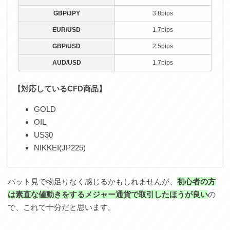
GBP/JPY
3.8pips
EUR/USD
1.7pips
GBP/USD
2.5pips
AUD/USD
1.7pips
【対応しているCFD商品】
GOLD
OIL
US30
NIKKEI(JP225)
パット見で物足りなく感じるかもしれませんが、
初心者の方
は素直な値動きをするメジャー通貨で取引したほうが良い
の
で、これで十分だと思います。