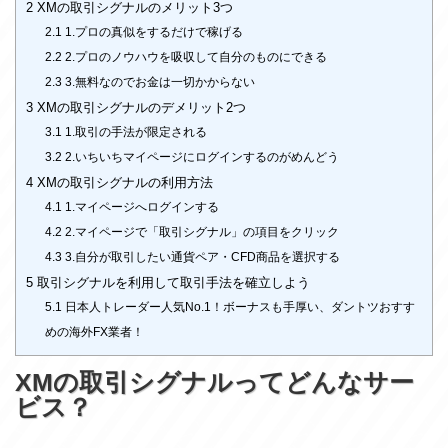
2
XMの取引シグナルのメリット3つ
2.1
1.プロの真似をするだけで稼げる
2.2
2.プロのノウハウを吸収して自分のものにできる
2.3
3.無料なのでお金は一切かからない
3
XMの取引シグナルのデメリット2つ
3.1
1.取引の手法が限定される
3.2
2.いちいちマイページにログインするのがめんどう
4
XMの取引シグナルの利用方法
4.1
1.マイページへログインする
4.2
2.マイページで「取引シグナル」の項目をクリック
4.3
3.自分が取引したい通貨ペア・CFD商品を選択する
5
取引シグナルを利用して取引手法を確立しよう
5.1
日本人トレーダー人気No.1！ボーナスも手厚い、ダントツおすす
めの海外FX業者！
XMの取引シグナルってどんなサー
ビス？