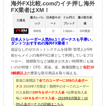
海外FX比較.comのイチ押し海外
FX業者はXM！
最大レバレ
日本語サポ
ドル/円ス
最小取引単
口座名
ッジ
ート
プレッド
価
888倍
◎
1.0pips～
100通貨
日本人トレーダー人気No.1！ボーナスも手厚い、
ダントツおすすめの海外FX業者！
追証なしのゼロカットシステムを採用! 管理人が5年
前からメインの海外FX口座として利用しているブロ
ーカー。 指標取引など値動きが大きい時間帯にも強
いのが特徴！ CFD、原油、金、株価指数など
合計10
0銘柄以上
の豊富な取引商品を取り揃える。
新規口座開設で
全てのユーザーに30$の入金ボー
ナス
2019年7月限定！期間中のすべてのユーザー
の入金額の
100％をボーナス入金
+以降追加入金
毎に
+20％をボーナス入金
→
2019年8月限定！10
0%入金ボーナスの詳細はこちら